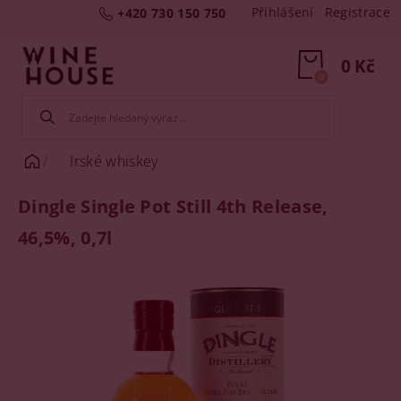
Přihlášení
Registrace
+420 730 150 750
0 Kč
0
Irské whiskey
Dingle Single Pot Still 4th Release,
46,5%, 0,7l