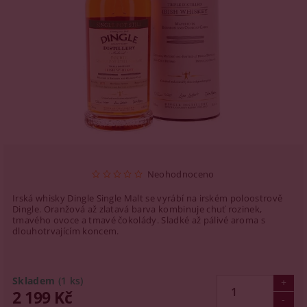
Neohodnoceno
I
rská whisky Dingle Single Malt se vyrábí na irském poloostrově
Dingle. Oranžová až zlatavá barva kombinuje chuť rozinek,
tmavého ovoce a tmavé čokolády. Sladké až pálivé aroma s
dlouhotrvajícím koncem.
Skladem
(1 ks)
2 199 Kč