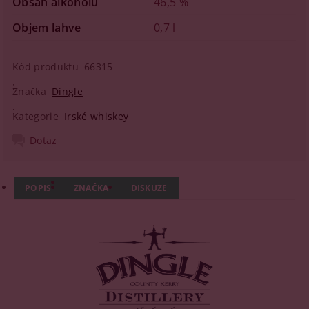
Obsah alkoholu
46,5 %
Objem lahve
0,7 l
Kód produktu
66315
Značka
Dingle
Kategorie
Irské whiskey
Dotaz
POPIS
ZNAČKA
DISKUZE