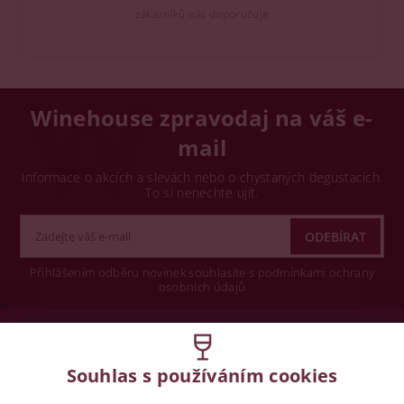
zákazníků nás doporučuje
Winehouse zpravodaj na váš e-
mail
Informace o akcích a slevách nebo o chystaných degustacích.
To si nenechte ujít.
Přihlášením odběru novinek souhlasíte s podmínkami ochrany
osobních údajů
Wine concept s.r.o.
Souhlas s používáním cookies
Legislativa