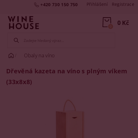
Přihlášení
Registrace
+420 730 150 750
0 Kč
0
Obaly na víno
Dřevěná kazeta na víno s plným víkem
(33x8x8)