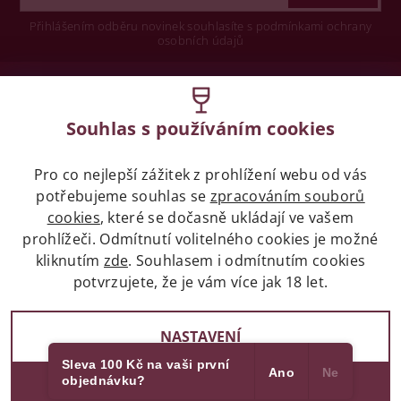
Přihlášením odběru novinek souhlasíte s podmínkami ochrany
osobních údajů
Wine concept s.r.o.
Souhlas s používáním cookies
Legislativa
Pro co nejlepší zážitek z prohlížení webu od vás
Zákaz prodeje alkoholických nápojů osobám
potřebujeme souhlas se
mladších 18 let.
zpracováním souborů
cookies
, které se dočasně ukládají ve vašem
prohlížeči. Odmítnutí volitelného cookies je možné
Naše služby
kliknutím
zde
. Souhlasem i odmítnutím cookies
potvrzujete, že je vám více jak 18 let.
Vše o nákupu
NASTAVENÍ
Sleva 100 Kč na vaši první
Ano
Ne
objednávku?
2017 - 2026 © winehouse.cz, všechna práva vyhrazena
SOUHLASÍM