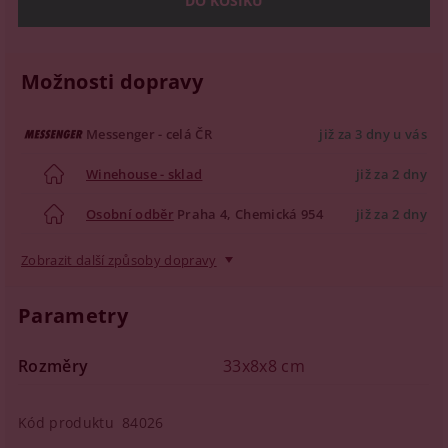
Možnosti dopravy
Messenger - celá ČR
již za 3 dny u vás
Winehouse - sklad
již za 2 dny
Osobní odběr
Praha 4, Chemická 954
již za 2 dny
Zobrazit další způsoby dopravy
Parametry
Rozměry
33x8x8 cm
Kód produktu
84026