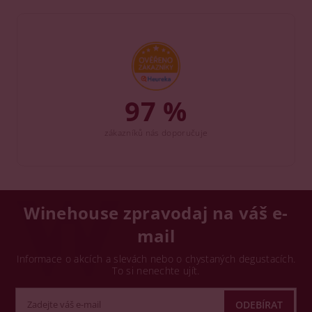
97 %
zákazníků nás doporučuje
Winehouse zpravodaj na váš e-
mail
Informace o akcích a slevách nebo o chystaných degustacích.
To si nenechte ujít.