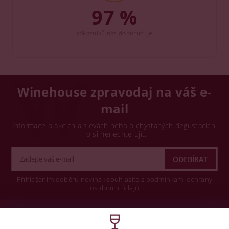
97 %
zákazníků nás doporučuje
Winehouse zpravodaj na váš e-
mail
Informace o akcích a slevách nebo o chystaných degustacích.
To si nenechte ujít.
Přihlášením odběru novinek souhlasíte s podmínkami ochrany
osobních údajů
Wine concept s.r.o.