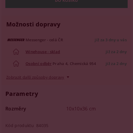
Možnosti dopravy
Messenger - celá ČR
již za 3 dny u vás
Winehouse - sklad
již za 2 dny
Osobní odběr
Praha 4, Chemická 954
již za 2 dny
Zobrazit další způsoby dopravy
Parametry
Rozměry
10x10x36 cm
Kód produktu
84035