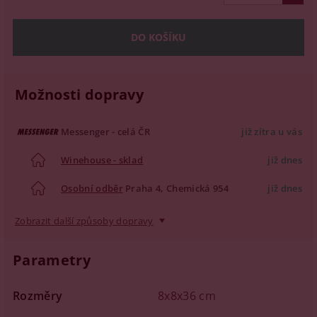
Možnosti dopravy
Messenger - celá ČR
již zítra u vás
Winehouse - sklad
již dnes
Osobní odběr
Praha 4, Chemická 954
již dnes
Zobrazit další způsoby dopravy
Parametry
Rozměry
8x8x36 cm