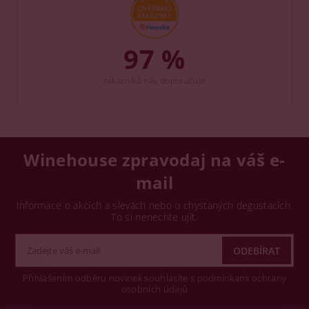
97 %
zákazníků nás doporučuje
Winehouse zpravodaj na váš e-
mail
Informace o akcích a slevách nebo o chystaných degustacích.
To si nenechte ujít.
Přihlášením odběru novinek souhlasíte s podmínkami ochrany
osobních údajů