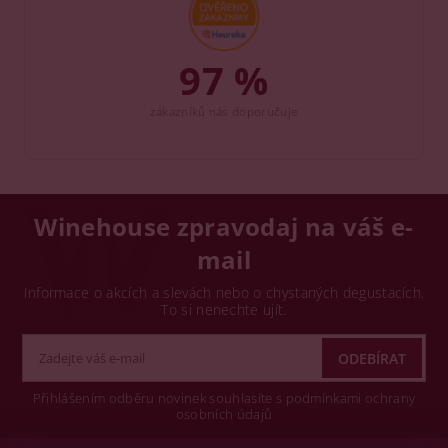
97 %
zákazníků nás doporučuje
Winehouse zpravodaj na váš e-
mail
Informace o akcích a slevách nebo o chystaných degustacích.
To si nenechte ujít.
Přihlášením odběru novinek souhlasíte s podmínkami ochrany
osobních údajů