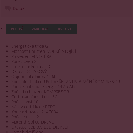
Dotaz
POPIS
ZNAČKA
DISKUZE
Energetická třída G
Možnost umístění VOLNĚ STOJÍCÍ
Provedení VINOTÉKA
Počet dveří 2
Emisní třída hluku D
Displej DOTYKOVÝ
Objem chladničky 116l
Speciální funkce UV DVEŘE, ANTIVIBRAČNÍ KOMPRESOR
Roční spotřeba energie 142 kWh
Způsob chlazení KOMPRESOR
Certifikační instituce EC
Počet lahví 40
Název certifikace EPREL
Kód certifikace 2147034
Počet polic 12
Materiál police DŘEVO
Ukazatel teploty LCD DISPLEJ
Zámek dveří Ano