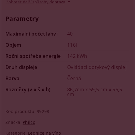
Zobrazit další způsoby dopravy
Parametry
Maximální počet lahví
40
Objem
116l
Roční spotřeba energie
142 kWh
Druh displeje
Ovládací dotykový displej
Barva
Černá
Rozměry (v x š x h)
86,7cm x 59,5 cm x 56,5
cm
Kód produktu
99298
Značka
Philco
Kategorie
Lednice na víno