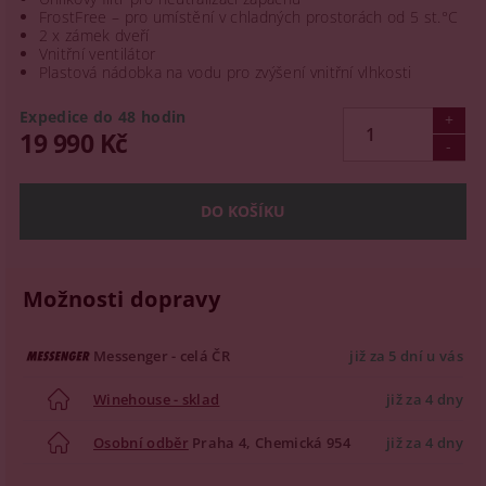
FrostFree – pro umístění v chladných prostorách od 5 st.°C
2 x zámek dveří
Vnitřní ventilátor
Plastová nádobka na vodu pro zvýšení vnitřní vlhkosti
Expedice do 48 hodin
19 990 Kč
Možnosti dopravy
Messenger - celá ČR
již za 5 dní u vás
Winehouse - sklad
již za 4 dny
Osobní odběr
Praha 4, Chemická 954
již za 4 dny