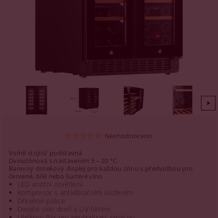
Neohodnoceno
Volně stojící/ podstavná
Dvouzónová s nastavením 5 – 20 °C
Barevný dotekový displej pro každou zónu s předvolbou pro
červené, bílé nebo šumivé víno
LED vnitřní osvětlení
Kompresor s antivibračním uložením
Dřevěné police
Dvojité sklo dveří s UV filtrem
Uhlíkový filtr pro neutralizaci zápachu