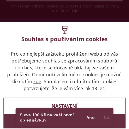
Přihlášením odběru novinek souhlasíte s podmínkami ochrany
osobních údajů
Wine concept s.r.o.
Souhlas s používáním cookies
Legislativa
Pro co nejlepší zážitek z prohlížení webu od vás
Zákaz prodeje alkoholických nápojů osobám
potřebujeme souhlas se
zpracováním souborů
mladších 18 let.
cookies
, které se dočasně ukládají ve vašem
prohlížeči. Odmítnutí volitelného cookies je možné
Naše služby
kliknutím
zde
. Souhlasem i odmítnutím cookies
potvrzujete, že je vám více jak 18 let.
Vše o nákupu
NASTAVENÍ
Sleva 100 Kč na vaši první
Ano
Ne
objednávku?
SOUHLASÍM
2017 - 2026 © winehouse.cz, všechna práva vyhrazena
Partneři
Vytvořil Shoptet