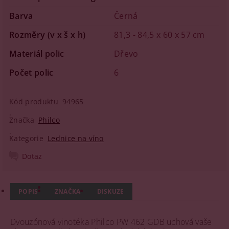
Barva
Černá
Rozměry (v x š x h)
81,3 - 84,5 x 60 x 57 cm
Materiál polic
Dřevo
Počet polic
6
Kód produktu
94965
Značka
Philco
Kategorie
Lednice na víno
Dotaz
POPIS
ZNAČKA
DISKUZE
Dvouzónová vinotéka Philco PW 462 GDB uchová vaše