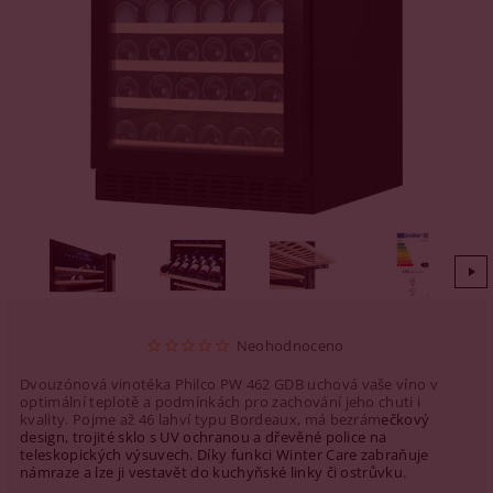
Neohodnoceno
Dvouzónová vinotéka Philco PW 462 GDB uchová vaše víno v
optimální teplotě a podmínkách pro zachování jeho chuti i
kvality. Pojme až 46 lahví typu Bordeaux, má bezrám
ečkový
design, trojité sklo s UV ochranou a dřevěné police na
teleskopických výsuvech. Díky funkci Winter Care zabraňuje
námraze a lze ji vestavět do kuchyňské linky či ostrůvku.