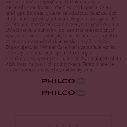
víno v optimální teplotě a podmínkách, aby si
zachovalo svou kvalitu i chuť. Nabízí kapacitu až 46
lahví typu Bordeaux, které lze skladovat naležato, což
chrání korek před vysycháním. Elegantní design s LED
osvětlením, bezrámečkovým tvrzeným trojitým sklem s
UV ochranou a bukovými policemi na teleskopických
výsuvech skvěle doplní jakýkoliv interiér. Lze ji umístit
volně nebo vestavět do kuchyňské linky či ostrůvku.
Disponuje funkcí Winter Care, která zabraňuje vzniku
námrazy a optimalizuje spotřebu energie.
Beznámrazový systém PTC automaticky reguluje teplotu
v závislosti na okolních podmínkách. Tento model je
ideální volbou pro všechny milovníky vína.