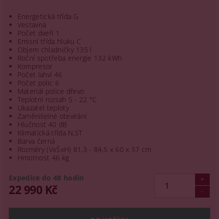
Energetická třída G
Vestavná
Počet dveří 1
Emisní třída hluku C
Objem chladničky 135 l
Roční spotřeba energie 132 kWh
Kompresor
Počet lahví 46
Počet polic 6
Materiál police dřevo
Teplotní rozsah 5 - 22 °C
Ukazatel teploty
Zaměnitelné otevírání
Hlučnost 40 dB
Klimatická třída N,ST
Barva černá
Rozměry (VxŠxH) 81,3 - 84,5 x 60 x 57 cm
Hmotnost 46 kg
Expedice do 48 hodin
22 990 Kč