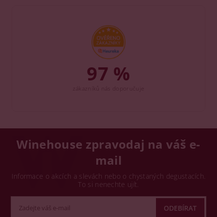
97 %
zákazníků nás doporučuje
Winehouse zpravodaj na váš e-
mail
Informace o akcích a slevách nebo o chystaných degustacích.
To si nenechte ujít.