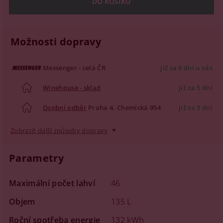
Možnosti dopravy
Messenger - celá ČR
již za 6 dní u vás
Winehouse - sklad
již za 5 dní
Osobní odběr
Praha 4, Chemická 954
již za 5 dní
Zobrazit další způsoby dopravy
Parametry
Maximální počet lahví
46
Objem
135 L
Roční spotřeba energie
132 kWh