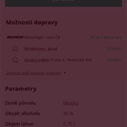
Možnosti dopravy
Messenger - celá ČR
již za 2 dny u vás
Winehouse - sklad
již zítra
Osobní odběr
Praha 4, Chemická 954
již zítra
Zobrazit další způsoby dopravy
Parametry
Země původu
Mexiko
Obsah alkoholu
40 %
Objem lahve
0,75 l