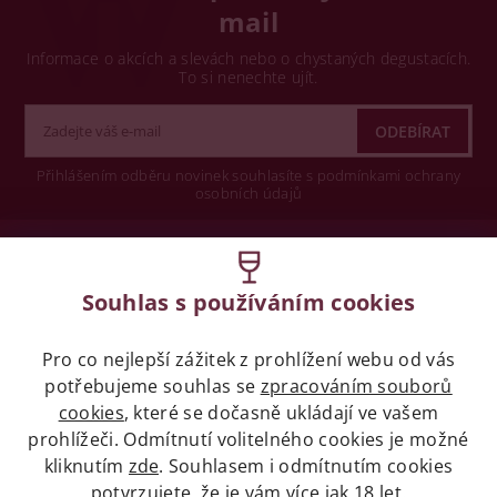
mail
Informace o akcích a slevách nebo o chystaných degustacích.
To si nenechte ujít.
Přihlášením odběru novinek souhlasíte s podmínkami ochrany
osobních údajů
Wine concept s.r.o.
Souhlas s používáním cookies
Legislativa
Pro co nejlepší zážitek z prohlížení webu od vás
Zákaz prodeje alkoholických nápojů osobám
potřebujeme souhlas se
mladších 18 let.
zpracováním souborů
cookies
, které se dočasně ukládají ve vašem
prohlížeči. Odmítnutí volitelného cookies je možné
Naše služby
kliknutím
zde
. Souhlasem i odmítnutím cookies
potvrzujete, že je vám více jak 18 let.