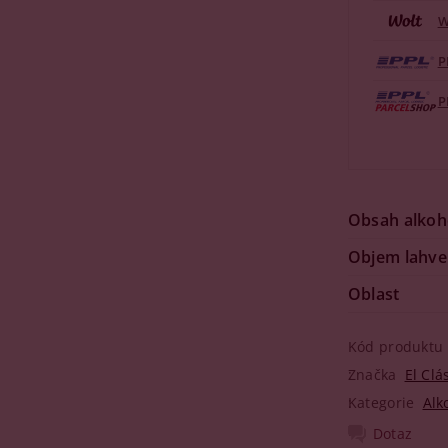
W
P
P
Obsah alkoh
Objem lahve
Oblast
Kód produktu
Značka
El Clá
Kategorie
Alk
Dotaz