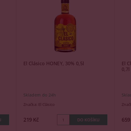
El Clásico HONEY, 30% 0,5l
El C
0,7l
Skladem do 24h
Skla
Značka:
El Clásico
Znač
219 Kč
659