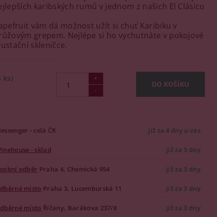
ejlepších karibských rumů v jednom z našich El Clásico
rapefruit vám dá možnost užít si chuť Karibiku v
růžovým grepem. Nejlépe si ho vychutnáte v pokojové
ustační skleničce.
4 ks)
essenger - celá ČR
již za 4 dny u vás
inehouse - sklad
již za 3 dny
sobní odběr
Praha 4, Chemická 954
již za 3 dny
dběrné místo
Praha 3, Lucemburská 11
již za 3 dny
dběrné místo
Říčany, Barákova 237/8
již za 3 dny