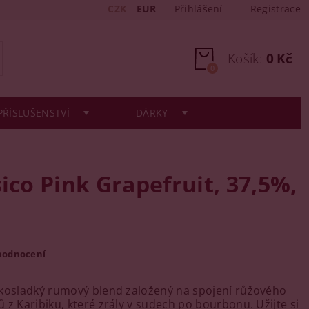
CZK
EUR
Přihlášení
Registrace
Košík:
0 Kč
0
PŘÍSLUŠENSTVÍ
DÁRKY
sico Pink Grapefruit, 37,5%,
hodnocení
kosladký rumový blend založený na spojení růžového
 z Karibiku, které zrály v sudech po bourbonu. Užijte si