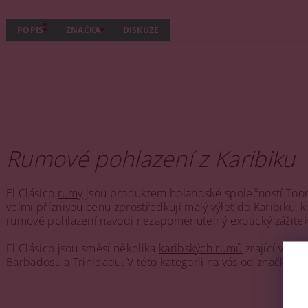
POPIS
ZNAČKA
DISKUZE
Rumové pohlazení z Karibiku
El Clásico
rumy
jsou produktem holandské společností Tooran
velmi příznivou cenu zprostředkují malý výlet do Karibiku, 
rumové pohlazení navodí nezapomenutelný exotický zážitek
El Clásico jsou směsí několika
karibských rumů
zrající v su
Barbadosu a Trinidadu. V této kategorii na vás od značky E