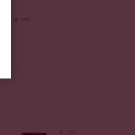
o se
registrujte
.
Kód:
72792