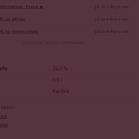
olt express - Praha 🔥
již za 3 dny u vás
PL na adresu
již za 4 dny u vás
PL na výdejní místo
již za 4 dny u vás
Doručovací doba je informativní
olu
25,0 %
0,5 l
Karibik
98501
sico
ohol