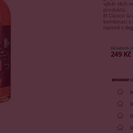
výběr těch n
produktů.
El Clásico G
kombinaci s 
teplotě v deg
Skladem
(
249 Kč
M
W
O
O
O