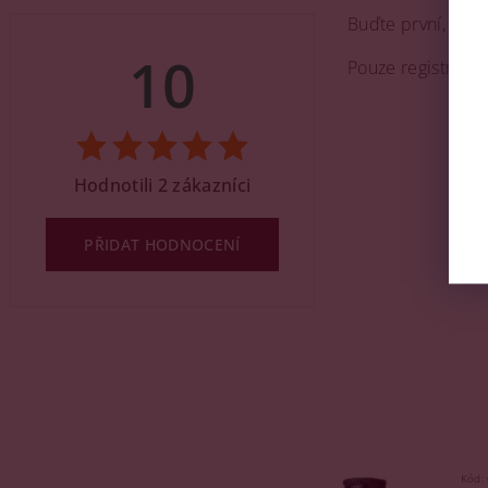
Buďte první, kdo 
10
Pouze registrova
Hodnotili 2 zákazníci
PŘIDAT HODNOCENÍ
Kód: