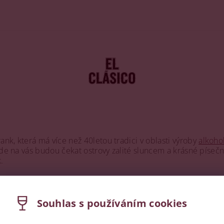
k, která má více než 40letou tradici v oblasti výroby
alkoho
kde na vás budou čekat ostrovy zalité sluncem a krásné písečné
.
dech po bourbonu. Jemný, kořenitý a lehce nasládlý rumový bl
l Clásico čekají rumy hned v několika řadách, takže nasednou
Souhlas s používáním cookies