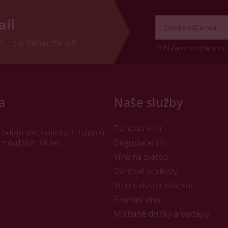
ail
 To si nenechte ujít.
Přihlášením odběru no
a
Naše služby
Dárková vína
rodeje alkoholických nápojů
mladších 18 let.
Degustace vín
Víno na svatbu
Dárkové poukazy
Víno s vlastní etiketou
Firemní víno
Míchané drinky a koktejly