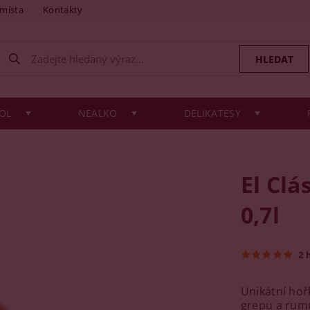
 místa
Kontakty
OL
NEALKO
DELIKATESY
El Clá
0,7l
2 
Unikátní hoř
grepu a rumů