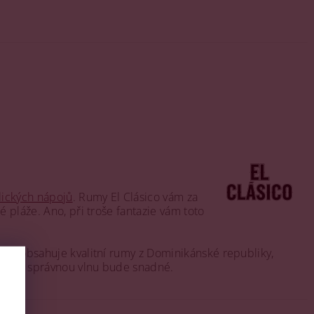
lických nápojů
. Rumy El Clásico vám za
 pláže. Ano, při troše fantazie vám toto
end obsahuje kvalitní rumy z Dominikánské republiky,
t na tu správnou vlnu bude snadné.