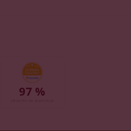
97 %
zákazníků nás doporučuje