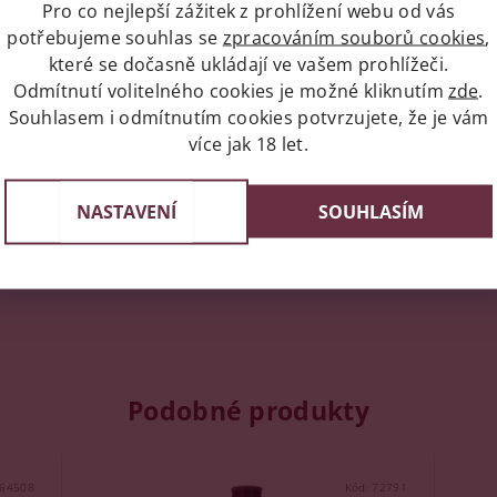
Pro co nejlepší zážitek z prohlížení webu od vás
napíše příspěvek k této položce.
potřebujeme souhlas se
zpracováním souborů cookies
,
které se dočasně ukládají ve vašem prohlížeči.
ní uživatelé mohou vkládat příspěvky. Prosím
přihlaste se
neb
Odmítnutí volitelného cookies je možné kliknutím
zde
.
Souhlasem i odmítnutím cookies potvrzujete, že je vám
více jak 18 let.
NASTAVENÍ
SOUHLASÍM
Podobné produkty
64508
Kód:
72791