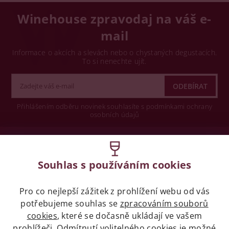
Winehouse zpravodaj na váš e-
mail
Informace o akcích a slevách nebo o chystaných degustacích.
To si nenechte ujít.
Přihlášením odběru novinek souhlasíte s podmínkami ochrany
osobních údajů
Wine concept s.r.o.
Souhlas s používáním cookies
Legislativa
Pro co nejlepší zážitek z prohlížení webu od vás
Zákaz prodeje alkoholických nápojů osobám
potřebujeme souhlas se
mladších 18 let.
zpracováním souborů
cookies
, které se dočasně ukládají ve vašem
prohlížeči. Odmítnutí volitelného cookies je možné