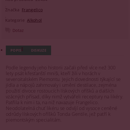
Značka
Frangelico
Kategorie
Alkohol
Dotaz
POPIS
DISKUZE
Podle legendy jeho historii začali před více než 300
lety psát křesťanští mniši, kteří žili v horách v
severoitalském Piemontu. Jejich dovednosti týkající se
jídla a nápojů zahrnovaly i umění destilace, zejména
použití divoce rostoucích lískových oříšků a dalších
vzácných přísad, díky nimž vytvářeli receptury na likéry.
Patřila k nim i ta, na niž navazuje Frangelico.
Neodolatelná chuť likéru se odvíjí od vysoce ceněné
odrůdy lískových oříšků Tonda Gentile, jež patří k
piemontským specialitám.