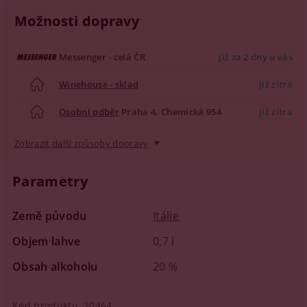
Možnosti dopravy
Messenger - celá ČR
již za 2 dny u vás
Winehouse - sklad
již zítra
Osobní odběr
Praha 4, Chemická 954
již zítra
Zobrazit další způsoby dopravy
Parametry
Země původu
Itálie
Objem lahve
0,7 l
Obsah alkoholu
20 %
Kód produktu
20464