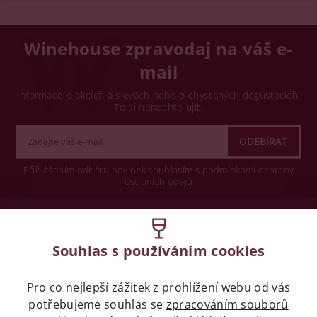
Winehouse zpravodaj na váš e-
mail
Informace o akcích a slevách nebo o chystaných degustacích.
To si nenechte ujít.
Přihlášením odběru novinek souhlasíte s podmínkami ochrany
osobních údajů
Wine concept s.r.o.
Souhlas s používáním cookies
Legislativa
Pro co nejlepší zážitek z prohlížení webu od vás
Zákaz prodeje alkoholických nápojů osobám
mladších 18 let.
potřebujeme souhlas se
zpracováním souborů