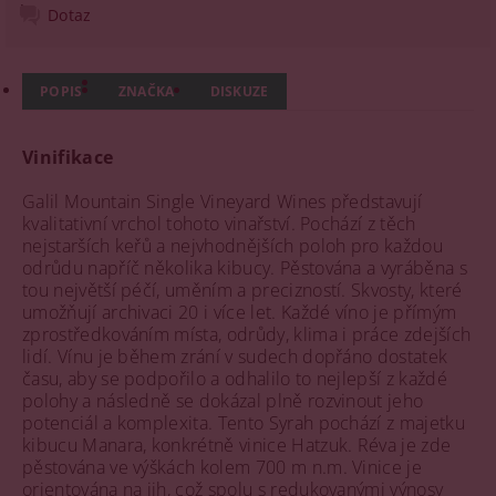
Dotaz
POPIS
ZNAČKA
DISKUZE
Vinifikace
Galil Mountain Single Vineyard Wines představují
kvalitativní vrchol tohoto vinařství. Pochází z těch
nejstarších keřů a nejvhodnějších poloh pro každou
odrůdu napříč několika kibucy. Pěstována a vyráběna s
tou největší péčí, uměním a precizností. Skvosty, které
umožňují archivaci 20 i více let. Každé víno je přímým
zprostředkováním místa, odrůdy, klima i práce zdejších
lidí. Vínu je během zrání v sudech dopřáno dostatek
času, aby se podpořilo a odhalilo to nejlepší z každé
polohy a následně se dokázal plně rozvinout jeho
potenciál a komplexita. Tento Syrah pochází z majetku
kibucu Manara, konkrétně vinice Hatzuk. Réva je zde
pěstována ve výškách kolem 700 m n.m. Vinice je
orientována na jih, což spolu s redukovanými výnosy