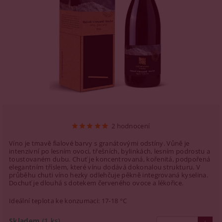
2 hodnocení
Víno je tmavě fialové barvy s granátovými odstíny. Vůně je
intenzivní po lesním ovoci, třešních, bylinkách, lesním podrostu a
toustovaném dubu. Chuť je koncentrovaná, kořenitá, podpořená
elegantním tříslem, které vínu dodává dokonalou strukturu. V
průběhu chuti víno hezky odlehčuje pěkně integrovaná kyselina.
Dochuť je dlouhá s dotekem červeného ovoce a lékořice.
Ideální teplota ke konzumaci: 17-18 °C
Skladem
(1 ks)