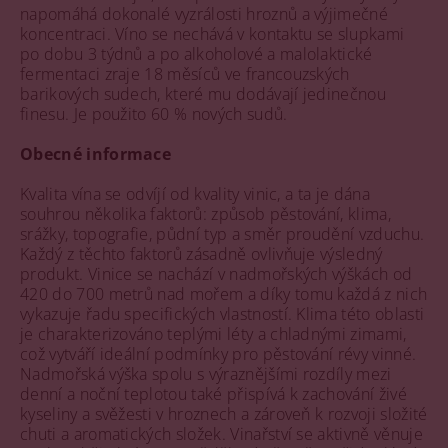
napomáhá dokonalé vyzrálosti hroznů a výjimečné
koncentraci. Víno se nechává v kontaktu se slupkami
po dobu 3 týdnů a po alkoholové a malolaktické
fermentaci zraje 18 měsíců ve francouzských
barikových sudech, které mu dodávají jedinečnou
finesu. Je použito 60 % nových sudů.
Obecné informace
Kvalita vína se odvíjí od kvality vinic, a ta je dána
souhrou několika faktorů: způsob pěstování, klima,
srážky, topografie, půdní typ a směr proudění vzduchu.
Každý z těchto faktorů zásadně ovlivňuje výsledný
produkt. Vinice se nachází v nadmořských výškách od
420 do 700 metrů nad mořem a díky tomu každá z nich
vykazuje řadu specifických vlastností. Klima této oblasti
je charakterizováno teplými léty a chladnými zimami,
což vytváří ideální podmínky pro pěstování révy vinné.
Nadmořská výška spolu s výraznějšími rozdíly mezi
denní a noční teplotou také přispívá k zachování živé
kyseliny a svěžesti v hroznech a zároveň k rozvoji složité
chuti a aromatických složek. Vinařství se aktivně věnuje