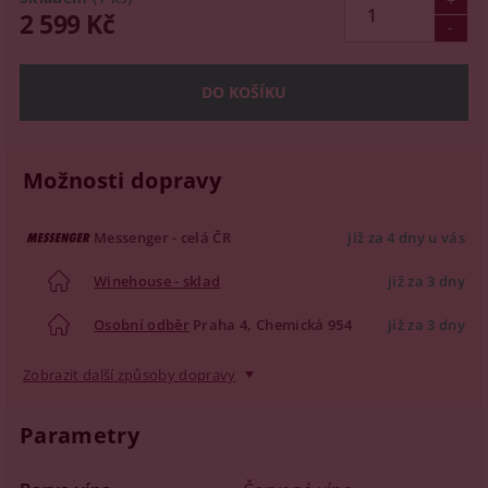
2 599 Kč
Možnosti dopravy
Messenger - celá ČR
již za 4 dny u vás
Winehouse - sklad
již za 3 dny
Osobní odběr
Praha 4, Chemická 954
již za 3 dny
Zobrazit další způsoby dopravy
Parametry