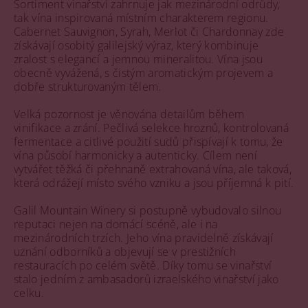
Sortiment vinařství zahrnuje jak mezinárodní odrůdy,
tak vína inspirovaná místním charakterem regionu.
Cabernet Sauvignon, Syrah, Merlot či Chardonnay zde
získávají osobitý galilejský výraz, který kombinuje
zralost s elegancí a jemnou mineralitou. Vína jsou
obecně vyvážená, s čistým aromatickým projevem a
dobře strukturovaným tělem.
Velká pozornost je věnována detailům během
vinifikace a zrání. Pečlivá selekce hroznů, kontrolovaná
fermentace a citlivé použití sudů přispívají k tomu, že
vína působí harmonicky a autenticky. Cílem není
vytvářet těžká či přehnaně extrahovaná vína, ale taková,
která odrážejí místo svého vzniku a jsou příjemná k pití.
Galil Mountain Winery si postupně vybudovalo silnou
reputaci nejen na domácí scéně, ale i na
mezinárodních trzích. Jeho vína pravidelně získávají
uznání odborníků a objevují se v prestižních
restauracích po celém světě. Díky tomu se vinařství
stalo jedním z ambasadorů izraelského vinařství jako
celku.