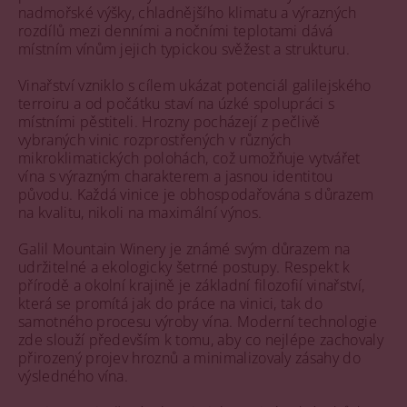
nadmořské výšky, chladnějšího klimatu a výrazných
rozdílů mezi denními a nočními teplotami dává
místním vínům jejich typickou svěžest a strukturu.
Vinařství vzniklo s cílem ukázat potenciál galilejského
terroiru a od počátku staví na úzké spolupráci s
místními pěstiteli. Hrozny pocházejí z pečlivě
vybraných vinic rozprostřených v různých
mikroklimatických polohách, což umožňuje vytvářet
vína s výrazným charakterem a jasnou identitou
původu. Každá vinice je obhospodařována s důrazem
na kvalitu, nikoli na maximální výnos.
Galil Mountain Winery je známé svým důrazem na
udržitelné a ekologicky šetrné postupy. Respekt k
přírodě a okolní krajině je základní filozofií vinařství,
která se promítá jak do práce na vinici, tak do
samotného procesu výroby vína. Moderní technologie
zde slouží především k tomu, aby co nejlépe zachovaly
přirozený projev hroznů a minimalizovaly zásahy do
výsledného vína.