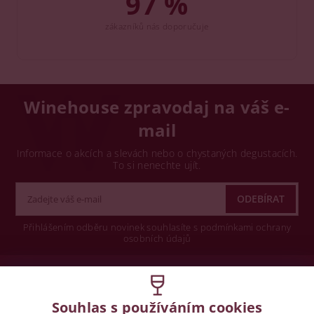
97 %
zákazníků nás doporučuje
Winehouse zpravodaj na váš e-
mail
Informace o akcích a slevách nebo o chystaných degustacích.
To si nenechte ujít.
Přihlášením odběru novinek souhlasíte s podmínkami ochrany
osobních údajů
Wine concept s.r.o.
Souhlas s používáním cookies