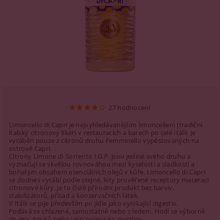
27 hodnocení
Limoncello di Capri je nejvyhledávanějším limoncellem (tradiční
italský citronový likér) v restauracích a barech po celé Itálii. Je
vyráběn pouze z citronů druhu Femminello vypěstovaných na
ostrově Capri.
Citrony Limone di Sorrento I.G.P. jsou jediné svého druhu a
vyznačují se skvělou rovnováhou mezi kyselostí a sladkostí a
bohatým obsahem esenciálních olejů v kůře. Limoncello di Capri
se dodnes vyrábí podle stejné, léty prověřené receptury macerací
citronové kůry. Je to čistě přírodní produkt bez barviv,
stabilizátorů, přísad a konzervačních látek.
V Itálii se pije především po jídle jako vynikající digestiv.
Podává se chlazené, samostatně nebo s ledem. Hodí se výborně
do mix drinků nebo jako poleva na zmrzlinu.