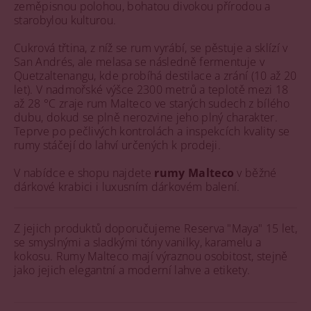
zeměpisnou polohou, bohatou divokou přírodou a
starobylou kulturou.
Cukrová třtina, z níž se rum vyrábí, se pěstuje a sklízí v
San Andrés, ale melasa se následně fermentuje v
Quetzaltenangu, kde probíhá destilace a zrání (10 až 20
let). V nadmořské výšce 2300 metrů a teplotě mezi 18
až 28 °C zraje rum Malteco ve starých sudech z bílého
dubu, dokud se plně nerozvine jeho plný charakter.
Teprve po pečlivých kontrolách a inspekcích kvality se
rumy stáčejí do lahví určených k prodeji.
V nabídce e shopu najdete
rumy Malteco
v běžné
dárkové krabici i luxusním dárkovém balení.
Z jejich produktů doporučujeme Reserva "Maya" 15 let,
se smyslnými a sladkými tóny vanilky, karamelu a
kokosu. Rumy Malteco mají výraznou osobitost, stejně
jako jejich elegantní a moderní lahve a etikety.