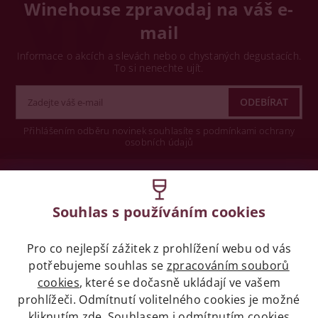
Winehouse zpravodaj na váš e-
mail
Informace o akcích a slevách nebo o chystaných degustacích.
To si nenechte ujít.
Přihlášením odběru novinek souhlasíte s podmínkami ochrany
osobních údajů
Wine concept s.r.o.
Souhlas s používáním cookies
Legislativa
Pro co nejlepší zážitek z prohlížení webu od vás
Zákaz prodeje alkoholických nápojů osobám
mladších 18 let.
potřebujeme souhlas se
zpracováním souborů
cookies
, které se dočasně ukládají ve vašem
prohlížeči. Odmítnutí volitelného cookies je možné
Naše služby
kliknutím
zde
. Souhlasem i odmítnutím cookies