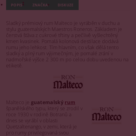
POPIS
ZNAČKA
DISKUZE
Sladký prémiový rum Malteco je vyráběn v duchu a
stylu guatemalských Maestros Roneros. Základem je
čerstvá šťáva z cukrové třtiny a pečlivě vyšlechtěný
kmen kvasinek. Pomalá kolonová destilace dodává
rumu jeho lehkost. Tím hlavním, co však dělá tento
sladký a plný rum výjimečným, je pomalé zrání v
nadmořské výšce 2 300 m po celou dobu uvedenou na
etiketě.
Malteco je
guatemalský
rum
španělského typu, který se zrodil v
roce 1930 v rodině Botranů a
dnes se vyrábí v oblasti
Quetzaltenango, v zemi, která je
pro rumy privilegovaná svou