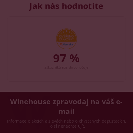
Jak nás hodnotíte
97 %
zákazníků nás doporučuje
Winehouse zpravodaj na váš e-
mail
Informace o akcích a slevách nebo o chystaných degustacích.
To si nenechte ujít.