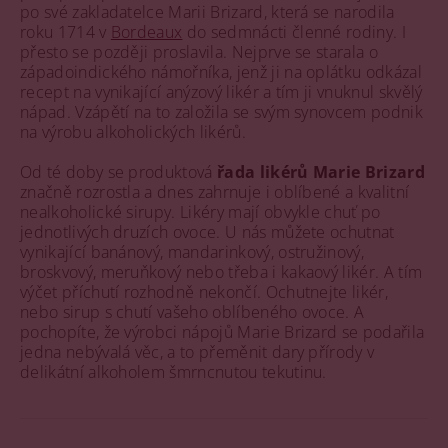
po své zakladatelce Marii Brizard, která se narodila
roku 1714 v
Bordeaux
do sedmnácti členné rodiny. I
přesto se později proslavila. Nejprve se starala o
západoindického námořníka, jenž ji na oplátku odkázal
recept na vynikající anýzový likér a tím ji vnuknul skvělý
nápad. Vzápětí na to založila se svým synovcem podnik
na výrobu alkoholických likérů.
Od té doby se produktová
řada likérů Marie Brizard
značně rozrostla a dnes zahrnuje i oblíbené a kvalitní
nealkoholické sirupy. Likéry mají obvykle chuť po
jednotlivých druzích ovoce. U nás můžete ochutnat
vynikající banánový, mandarinkový, ostružinový,
broskvový, meruňkový nebo třeba i kakaový likér. A tím
výčet příchutí rozhodně nekončí. Ochutnejte likér,
nebo sirup s chutí vašeho oblíbeného ovoce. A
pochopíte, že výrobci nápojů Marie Brizard se podařila
jedna nebývalá věc, a to přeměnit dary přírody v
delikátní alkoholem šmrncnutou tekutinu.