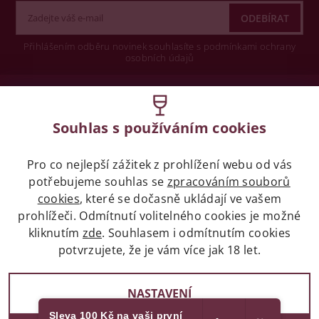
Přihlášením odběru novinek souhlasíte s podmínkami ochrany
osobních údajů
Wine concept s.r.o.
Souhlas s používáním cookies
Legislativa
Pro co nejlepší zážitek z prohlížení webu od vás
Zákaz prodeje alkoholických nápojů osobám
potřebujeme souhlas se
zpracováním souborů
mladších 18 let.
cookies
, které se dočasně ukládají ve vašem
prohlížeči. Odmítnutí volitelného cookies je možné
Naše služby
kliknutím
zde
. Souhlasem i odmítnutím cookies
potvrzujete, že je vám více jak 18 let.
Vše o nákupu
NASTAVENÍ
Sleva 100 Kč na vaši první