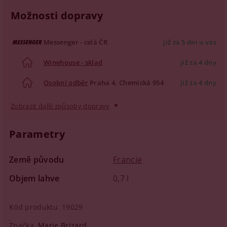
Možnosti dopravy
Messenger - celá ČR
již za 5 dní u vás
Winehouse - sklad
již za 4 dny
Osobní odběr
Praha 4, Chemická 954
již za 4 dny
Zobrazit další způsoby dopravy
Parametry
Země původu
Francie
Objem lahve
0,7 l
Kód produktu
19029
Značka
Marie Brizard