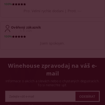
100%
Pro: Velmi rychle dodani | Proti: ---
Ověřený zákazník
3. 8. 2026
100%
Jsem spokojen.
Winehouse zpravodaj na váš e-
mail
Informace o akcích a slevách nebo o chystaných degustacích.
To si nenechte ujít.