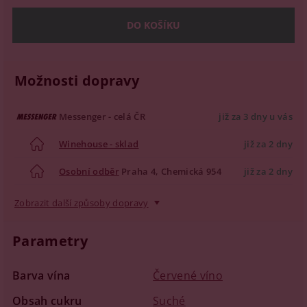
Možnosti dopravy
Messenger - celá ČR
již za 3 dny u vás
Winehouse - sklad
již za 2 dny
Osobní odběr
Praha 4, Chemická 954
již za 2 dny
Zobrazit další způsoby dopravy
Parametry
Barva vína
Červené víno
Obsah cukru
Suché