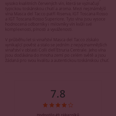
vysoko kvalitních červených vín, která se vyznačují
typickou toskánskou chutí a aroma. Mezi nejznámější
vína Masca del Tacco patří Riserva, IGT Toscana Rosso
a IGT Toscana Rosso Superiore. Tyto vína jsou vysoce
hodnocená odborníky i milovníky vín kvůli své
komplexnosti, plnosti a vyváženosti.
V průběhu let si vinařství Masca del Tacco získalo
vynikající pověst a stalo se jedním z nejvýznamnějších
vinařství v oblasti Colli dell'Etruria Centrale. Jeho vína
jsou dodávána do mnoha zemí po celém světě a jsou
žádaná pro svou kvalitu a autentickou toskánskou chuť.
7.8
Hodnotilo 49 zákazníků