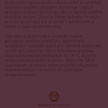
producenty regionu Apulie a dlouhodobě se zaměřuje
na práci s místními odrůdami. Kombinuje tradiční
postupy s moderní technologií, aby co nejlépe vyjádřilo
charakter terroiru. Důraz je kladen na kvalitu hroznů a
precizní zpracování, což se odráží v autentickém a
čistém projevu výsledného vína.
Toto víno se skvěle hodí k červeným masům,
grilovaným steakům, jehněčímu, zvěřině nebo
výraznějším houbovým pokrmům. Výborně doplní také
vyzrálé sýry a pokrmy s lehce kořeněnou omáčkou.
Doporučená teplota podávání je 16–18 °C, aby plně
vynikla jeho aromatika i struktura. Masca Del Tacco
Susumaniello je ideální volbou pro milovníky plných,
charakteristických červených vín s jižanským
temperamentem.