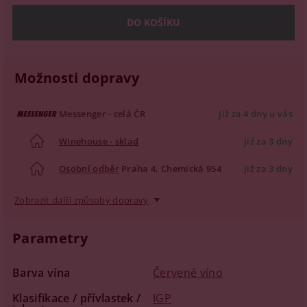
Možnosti dopravy
Messenger - celá ČR
již za 4 dny u vás
Winehouse - sklad
již za 3 dny
Osobní odběr
Praha 4, Chemická 954
již za 3 dny
Zobrazit další způsoby dopravy
Parametry
Barva vína
Červené víno
Klasifikace / přívlastek /
IGP