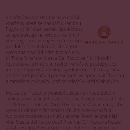
Vinařství Masca Del Tacco je italské
vinařství, které se nachází v regionu
Puglia v jižní části země. Společnost
se specializuje na výrobu kvalitních
vín z regionu a věnuje se především
produkci červených vín, která jsou
vyrobena z odrůd Primitivo a Nero
di Troia. Vinařství Masca Del Tacco se řídí filozofií
respektovat přírodu a tradiční vinařské postupy, což
jim umožňuje vyrábět vína s jedinečnou chutí a aroma.
Společnost je známá pro své pečlivé zpracování hroznů
a zaměření na kvalitu, což se odráží v každé lahvi vína.
Masca del Tacco je vinařství založené v roce 2005 v
Toskánsku v Itálii. Jeho vinice se nacházejí v oblasti Colli
dell'Etruria Centrale. Vinařství se specializuje na výrobu
vysoko kvalitních červených vín, která se vyznačují
typickou toskánskou chutí a aroma. Mezi nejznámější
vína Masca del Tacco patří Riserva, IGT Toscana Rosso
a IGT Toscana Rosso Superiore. Tyto vína jsou vysoce