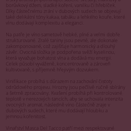
borůvkový džem, sladké koření, vanilku či hřebíček.
Díky částečnému zrání v dubových sudech se objevují
také delikátní tóny kakaa, tabáku a lehkého kouře, které
vínu dodávají komplexitu a eleganci.
Na patře je víno sametově hebké, plné a velmi dobře
strukturované. Zralé taniny jsou pevné, ale dokonale
zakomponované, což zajišťuje harmonický a dlouhý
závěr. Ovocná složka je podpořena svěží kyselinou,
která vyvažuje bohatost vína a dodává mu energii.
Celek působí vyváženě, koncentrovaně a zároveň
kultivovaně, s příjemně hřejivým dozvukem.
Vinifikace probíhá s důrazem na zachování čistoty
odrůdového projevu. Hrozny jsou pečlivě ručně sbírány
a šetrně zpracovány. Kvašení probíhá při kontrolované
teplotě v nerezových tancích, aby se uchovala intenzita
ovocných aromat, následně víno částečně zraje v
dubových sudech, které mu dodávají hloubku a
jemnou kořenitost.
Vinařství Masca Del Tacco patří mezi respektované