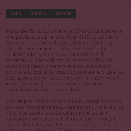
POPIS
ZNAČKA
DISKUZE
Masca Del Tacco Susumaniello IGP je výrazné červené
víno pocházející z jihu Itálie, konkrétně z prosluněné
Apulie, kde se daří tradičním odrůdám s hlubokým
charakterem. Susumaniello patří mezi původní
apulijské odrůdy, které byly v minulosti téměř
zapomenuty, dnes však zažívají renesanci díky své
schopnosti dávat koncentrovaná, strukturovaná a
osobitá vína. Zdejší červená půda bohatá na organické
látky spolu s teplým středomořským klimatem vytváří
ideální podmínky pro vznik hroznů s vysokou
aromatickou intenzitou a vyzrálostí.
Víno zaujme již na první pohled svou temně rubínovou
barvou s fialovými odlesky, které podtrhují jeho vitalitu.
Ve vůni se otevírá široké spektrum tónů zralých
ostružin, černých třešní a fíků, doplněných jemným
citrusovým nádechem. Postupně se rozvíjejí i hlubší
vrstvy aroma připomínající sušené švestky, malinový a