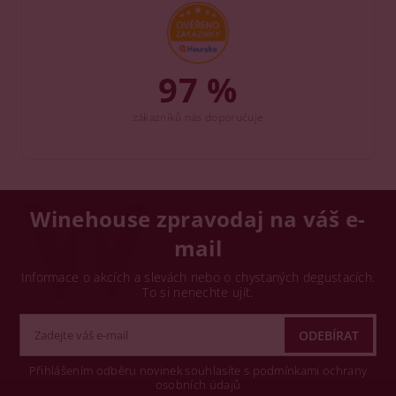
97 %
zákazníků nás doporučuje
Winehouse zpravodaj na váš e-
mail
Informace o akcích a slevách nebo o chystaných degustacích.
To si nenechte ujít.
Přihlášením odběru novinek souhlasíte s podmínkami ochrany
osobních údajů