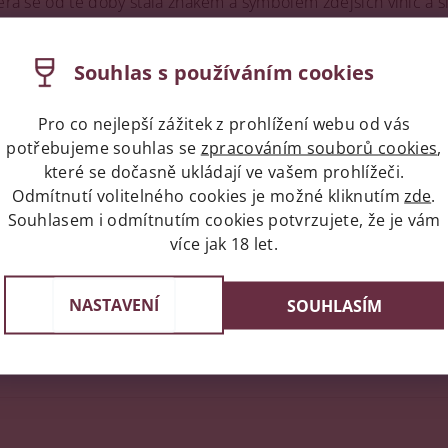
terá se od té doby stala znakem a symbolem zdejších vinic a s
tá oblast, což znamená, že vinice „nasávají“ chladivý vzduch od
sí. Apulie se v průběhu let změnila z oblasti produkující pou
Souhlas s používáním cookies
zaměřením na místní odrůdy.
mou jako "Alberello", která má starobylý původ a je typická
Pro co nejlepší zážitek z prohlížení webu od vás
mi horkého klimatu. Dnes vzácný systém Alberello představuje
potřebujeme souhlas se
zpracováním souborů cookies
,
ťové pohárky, rozvášnit čichové smysly a zalijte svou duši hř
které se dočasně ukládají ve vašem prohlížeči.
Odmítnutí volitelného cookies je možné kliknutím
zde
.
Souhlasem i odmítnutím cookies potvrzujete, že je vám
více jak 18 let.
ní uživatelé mohou vkládat příspěvky. Prosím
přihlaste se
neb
las
NASTAVENÍ
SOUHLASÍM
 Balcar
14.11.2022 13:42
na sedí... velmi příjemné a plné víno... výrazné ovocné tóny... sváteční zálež