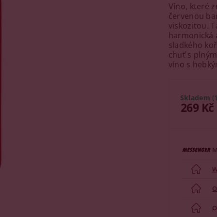
Víno, které 
červenou bar
viskozitou. T
harmonická 
sladkého koř
chuť s plným
víno s hebký
Skladem
(
269 Kč
M
W
O
O