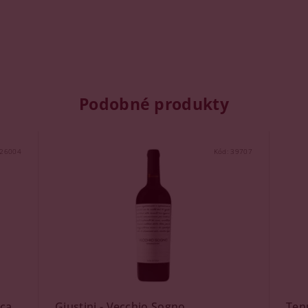
Podobné produkty
26004
Kód:
39707
uca
Giustini - Vecchio Sogno
Tenu