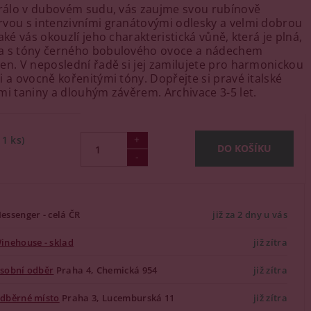
zrálo v dubovém sudu, vás zaujme svou rubínově
vou s intenzivními granátovými odlesky a velmi dobrou
aké vás okouzlí jeho charakteristická vůně, která je plná,
a s tóny černého bobulového ovoce a nádechem
en. V neposlední řadě si jej zamilujete pro harmonickou
i a ovocně kořenitými tóny. Dopřejte si pravé italské
mi taniny a dlouhým závěrem. Archivace 3-5 let.
11 ks)
essenger - celá ČR
již za 2 dny u vás
inehouse - sklad
již zítra
sobní odběr
Praha 4, Chemická 954
již zítra
dběrné místo
Praha 3, Lucemburská 11
již zítra