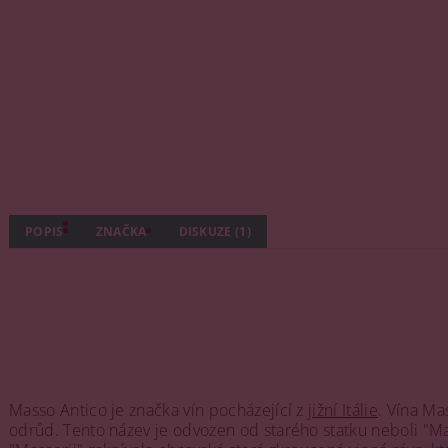
POPIS
ZNAČKA
DISKUZE (1)
Masso Antico je značka vín pocházející z
jižní Itálie
. Vína Ma
odrůd. Tento název je odvozen od starého statku neboli "Mas