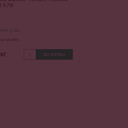
 0,75l
adem
(2 ks)
ka:
Giustini
 Kč