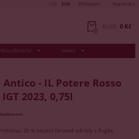
CZK
EUR
Přihlášení
Registrace
Košík:
0 Kč
0
PŘÍSLUŠENSTVÍ
DÁRKY
Antico - IL Potere Rosso
 IGT 2023, 0,75l
 hodnocení
Primitivo, 20 % ostatní červené odrůdy z Puglie.