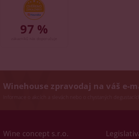
97 %
zákazníků nás doporučuje
Winehouse zpravodaj na váš e-m
Informace o akcích a slevách nebo o chystaných degustacích.
Wine concept s.r.o.
Legislativ