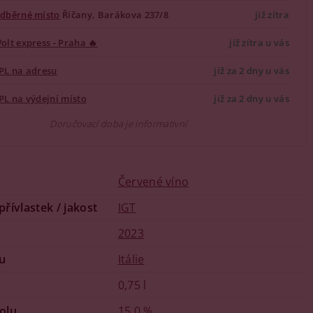
dběrné místo
Říčany, Barákova 237/8
již zítra
olt express - Praha 🔥
již zítra u vás
PL na adresu
již za 2 dny u vás
PL na výdejní místo
již za 2 dny u vás
Doručovací doba je informativní
Červené víno
 přívlastek / jakost
IGT
2023
u
Itálie
0,75 l
olu
15,0 %