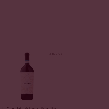
Kód:
39708
ta Giustini - Acinore Primitivo