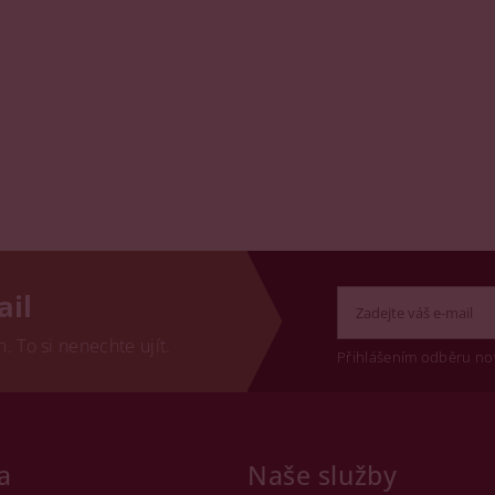
ail
 To si nenechte ujít.
Přihlášením odběru no
a
Naše služby