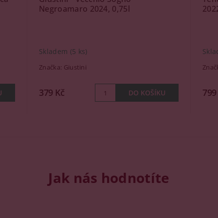
Negroamaro 2024, 0,75l
2022
Skladem
(5 ks)
Skl
Značka:
Giustini
Znač
379 Kč
799
Jak nás hodnotíte