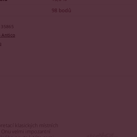
98 bodů
35865
 Antico
o
pretací klasických místních
i. Onu velmi impozantní