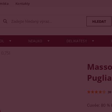
 místa
Kontakty
OL
NEALKO
DELIKATESY
 0,75l
Masso 
Puglia
39
Cuvée: 80 % 