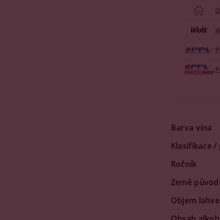
O
W
P
P
Barva vína
Klasifikace /
Ročník
Země původ
Objem lahve
Obsah alkoh