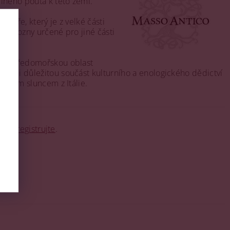
ilného pouta k této zemi.
 moře, který je z velké části
ze hrozny určené pro jiné části
 pro středomořskou oblast
 velmi důležitou součást kulturního a enologického dědictví
ejivým sluncem z Itálie.
o se
registrujte
.
itost!