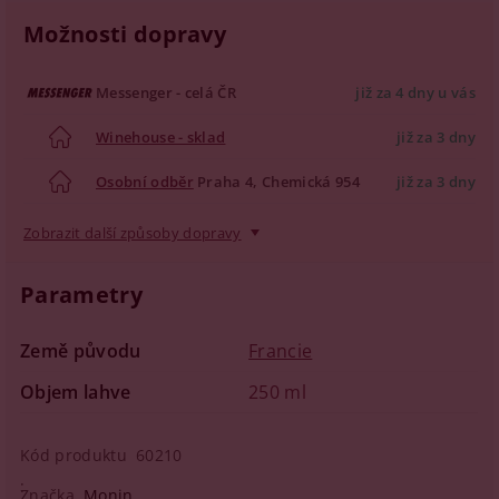
Možnosti dopravy
Messenger - celá ČR
již za 4 dny u vás
Winehouse - sklad
již za 3 dny
Osobní odběr
Praha 4, Chemická 954
již za 3 dny
Zobrazit další způsoby dopravy
Parametry
Země původu
Francie
Objem lahve
250 ml
Kód produktu
60210
Značka
Monin