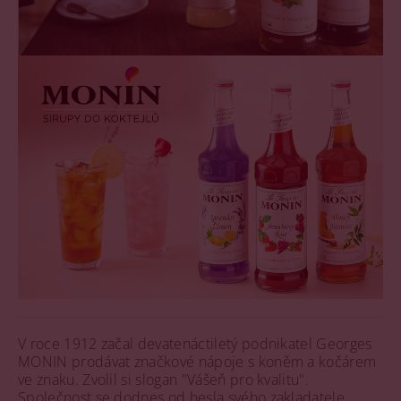
V roce 1912 začal devatenáctiletý podnikatel Georges
MONIN prodávat značkové nápoje s koněm a kočárem
ve znaku. Zvolil si slogan "Vášeň pro kvalitu".
Společnost se dodnes od hesla svého zakladatele