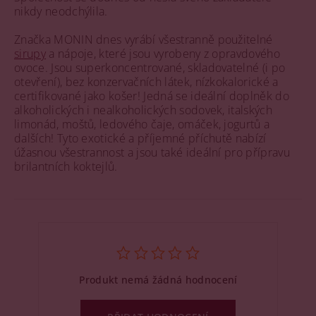
nikdy neodchýlila.
Značka MONIN dnes vyrábí všestranně použitelné
sirupy
a nápoje, které jsou vyrobeny z opravdového
ovoce. Jsou superkoncentrované, skladovatelné (i po
otevření), bez konzervačních látek, nízkokalorické a
certifikované jako košer! Jedná se ideální doplněk do
alkoholických i nealkoholických sodovek, italských
limonád, moštů, ledového čaje, omáček, jogurtů a
dalších! Tyto exotické a příjemné příchutě nabízí
úžasnou všestrannost a jsou také ideální pro přípravu
brilantních koktejlů.
Produkt nemá žádná hodnocení