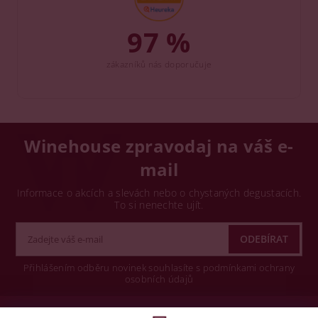
97 %
zákazníků nás doporučuje
Winehouse zpravodaj na váš e-
mail
Informace o akcích a slevách nebo o chystaných degustacích.
To si nenechte ujít.
Přihlášením odběru novinek souhlasíte s podmínkami ochrany
osobních údajů
Wine concept s.r.o.