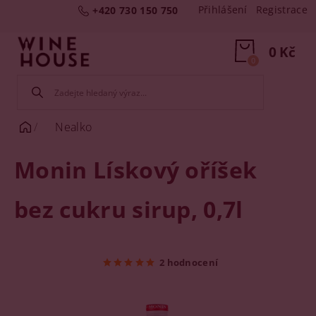
Přihlášení
Registrace
+420 730 150 750
0 Kč
0
Nealko
Monin Lískový oříšek
bez cukru sirup, 0,7l
2 hodnocení