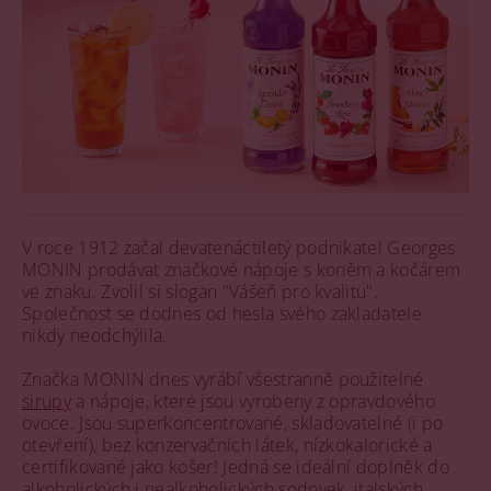
V roce 1912 začal devatenáctiletý podnikatel Georges
MONIN prodávat značkové nápoje s koněm a kočárem
ve znaku. Zvolil si slogan "Vášeň pro kvalitu".
Společnost se dodnes od hesla svého zakladatele
nikdy neodchýlila.
Značka MONIN dnes vyrábí všestranně použitelné
sirupy
a nápoje, které jsou vyrobeny z opravdového
ovoce. Jsou superkoncentrované, skladovatelné (i po
otevření), bez konzervačních látek, nízkokalorické a
certifikované jako košer! Jedná se ideální doplněk do
alkoholických i nealkoholických sodovek, italských