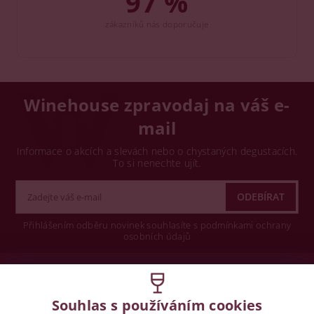
97 %
zákazníků nás doporučuje
Winehouse zpravodaj na váš e-
mail
Informace o akcích a slevách nebo o chystaných degustacích.
To si nenechte ujít.
Přihlášením odběru novinek souhlasíte s podmínkami ochrany
osobních údajů
Wine concept s.r.o.
Souhlas s používáním cookies
Legislativa