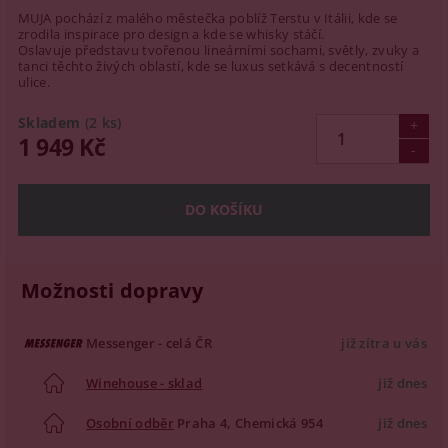
MUJA pochází z malého městečka poblíž Terstu v Itálii, kde se
zrodila inspirace pro design a kde se whisky stáčí.
Oslavuje představu tvořenou lineárními sochami, světly, zvuky a
tanci těchto živých oblastí, kde se luxus setkává s decentností
ulice.
Skladem
(2 ks)
1 949 Kč
Možnosti dopravy
Messenger - celá ČR
již zítra u vás
Winehouse - sklad
již dnes
Osobní odběr
Praha 4, Chemická 954
již dnes