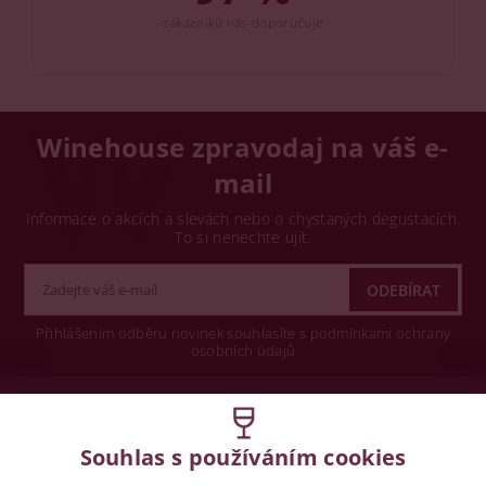
zákazníků nás doporučuje
Winehouse zpravodaj na váš e-
mail
Informace o akcích a slevách nebo o chystaných degustacích.
To si nenechte ujít.
Přihlášením odběru novinek souhlasíte s podmínkami ochrany
osobních údajů
Wine concept s.r.o.
Souhlas s používáním cookies
Legislativa