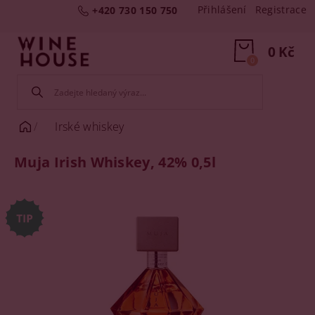
Přihlášení
Registrace
+420 730 150 750
0 Kč
0
Irské whiskey
Muja Irish Whiskey, 42% 0,5l