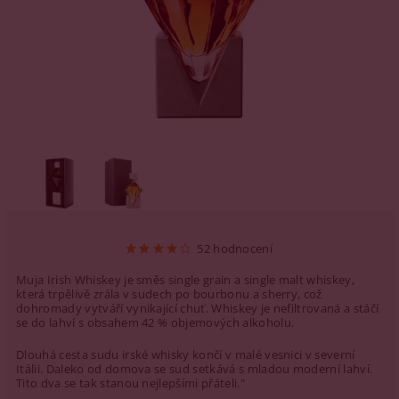
52 hodnocení
Muja Irish Whiskey je směs single grain a single malt whiskey,
která trpělivě zrála v sudech po bourbonu a sherry, což
dohromady vytváří vynikající chuť. Whiskey je nefiltrovaná a stáčí
se do lahví s obsahem 42 % objemových alkoholu.
Dlouhá cesta sudu irské whisky končí v malé vesnici v severní
Itálii. Daleko od domova se sud setkává s mladou moderní lahví.
Tito dva se tak stanou nejlepšími přáteli."