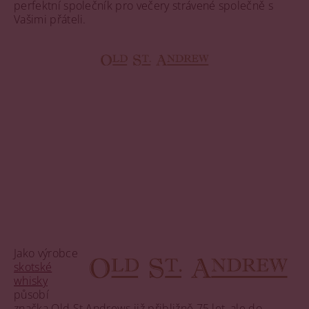
perfektní společník pro večery strávené společně s
Vašimi přáteli.
Jako výrobce
skotské
whisky
působí
značka Old St Andrews již přibližně 75 let, ale do