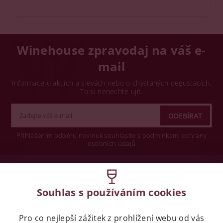
Winehouse zpravodaj na váš e-
mail
Informace o akcích a slevách nebo o chystaných degustacích.
To si nenechte ujít.
Přihlášením odběru novinek souhlasíte s podmínkami ochrany
osobních údajů
Wine concept s.r.o.
Souhlas s používáním cookies
Legislativa
Pro co nejlepší zážitek z prohlížení webu od vás
Zákaz prodeje alkoholických nápojů osobám