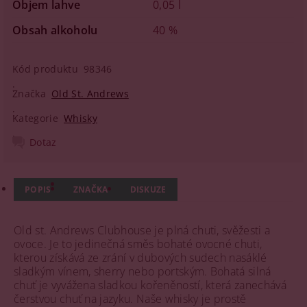
Objem lahve
0,05 l
Obsah alkoholu
40 %
Kód produktu
98346
Značka
Old St. Andrews
Kategorie
Whisky
Dotaz
POPIS
ZNAČKA
DISKUZE
Old st. Andrews Clubhouse je plná chuti, svěžesti a
ovoce. Je to jedinečná směs bohaté ovocné chuti,
kterou získává ze zrání v dubových sudech nasáklé
sladkým vínem, sherry nebo portským. Bohatá silná
chuť je vyvážena sladkou kořeněností, která zanechává
čerstvou chuť na jazyku. Naše whisky je prostě