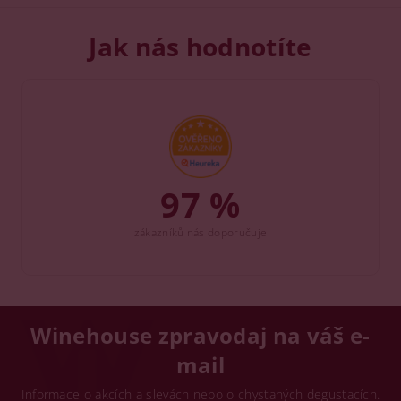
Jak nás hodnotíte
97 %
zákazníků nás doporučuje
Winehouse zpravodaj na váš e-
mail
Informace o akcích a slevách nebo o chystaných degustacích.