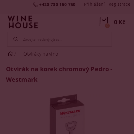
Přihlášení
Registrace
+420 730 150 750
0 Kč
0
Otvíráky na víno
Otvírák na korek chromový Pedro -
Westmark