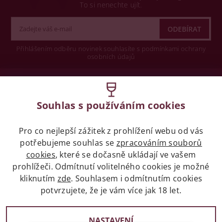
To si nenechte ujít.
Přihlášením odběru novinek souhlasíte s podmínkami ochrany
osobních údajů
Wine concept s.r.o.
Souhlas s používáním cookies
Legislativa
Pro co nejlepší zážitek z prohlížení webu od vás
Zákaz prodeje alkoholických nápojů osobám
potřebujeme souhlas se
zpracováním souborů
mladších 18 let.
cookies
, které se dočasně ukládají ve vašem
prohlížeči. Odmítnutí volitelného cookies je možné
Naše služby
kliknutím
zde
. Souhlasem i odmítnutím cookies
potvrzujete, že je vám více jak 18 let.
Vše o nákupu
NASTAVENÍ