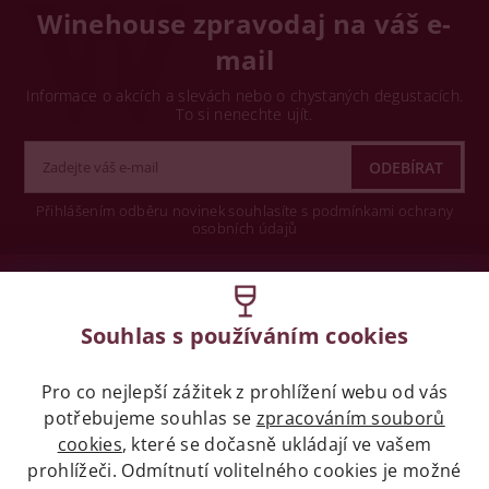
Winehouse zpravodaj na váš e-
mail
Informace o akcích a slevách nebo o chystaných degustacích.
To si nenechte ujít.
Přihlášením odběru novinek souhlasíte s podmínkami ochrany
osobních údajů
Wine concept s.r.o.
Souhlas s používáním cookies
Legislativa
Pro co nejlepší zážitek z prohlížení webu od vás
Zákaz prodeje alkoholických nápojů osobám
potřebujeme souhlas se
zpracováním souborů
mladších 18 let.
cookies
, které se dočasně ukládají ve vašem
prohlížeči. Odmítnutí volitelného cookies je možné
Naše služby