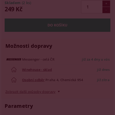
Skladem
(2 ks)
249 Kč
Možnosti dopravy
Messenger - celá ČR
již za 4 dny u vás
Winehouse - sklad
již dnes
Osobní odběr
Praha 4, Chemická 954
již zítra
Zobrazit další způsoby dopravy
Parametry