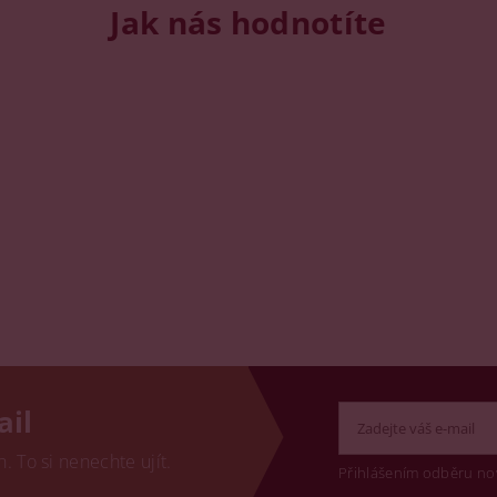
Jak nás hodnotíte
ail
 To si nenechte ujít.
Přihlášením odběru no