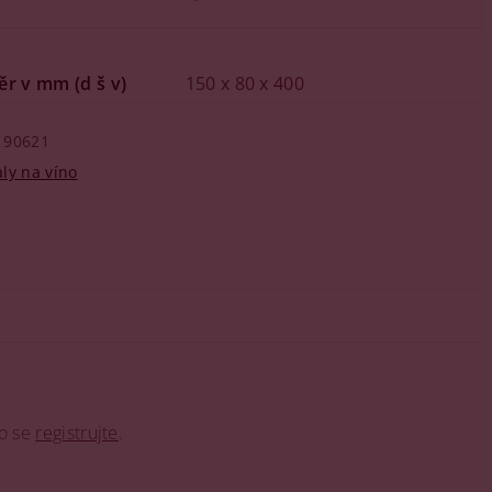
ěr v mm (d š v)
150 x 80 x 400
90621
ly na víno
o se
registrujte
.