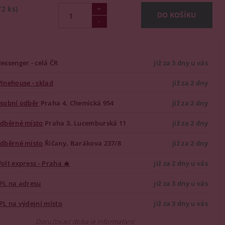
72 ks)
essenger - celá ČR
již za 3 dny u vás
inehouse - sklad
již za 2 dny
sobní odběr
Praha 4, Chemická 954
již za 2 dny
dběrné místo
Praha 3, Lucemburská 11
již za 2 dny
dběrné místo
Říčany, Barákova 237/8
již za 2 dny
olt express - Praha 🔥
již za 2 dny u vás
PL na adresu
již za 3 dny u vás
PL na výdejní místo
již za 3 dny u vás
Doručovací doba je informativní