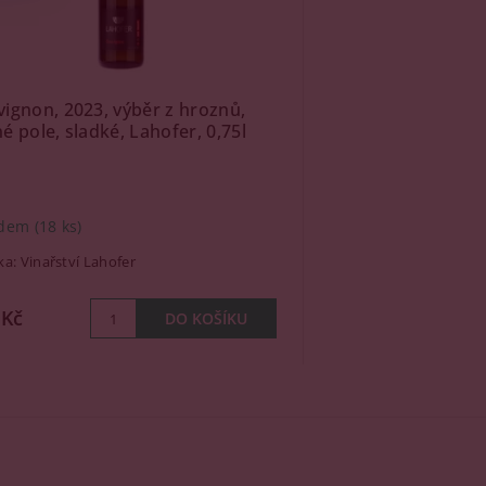
vignon, 2023, výběr z hroznů,
é pole, sladké, Lahofer, 0,75l
adem
(18 ks)
ka:
Vinařství Lahofer
 Kč