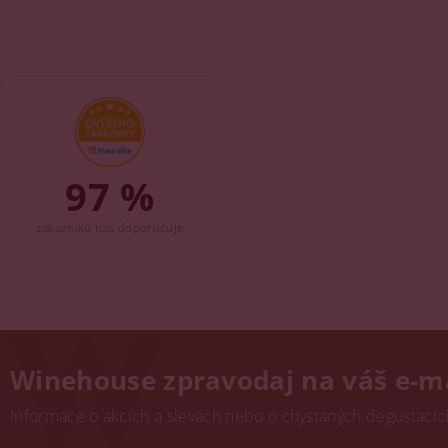
97 %
zákazníků nás doporučuje
Winehouse zpravodaj na váš e-m
Informace o akcích a slevách nebo o chystaných degustacích.