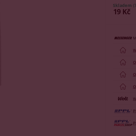
Skladem
(
19 Kč
M
W
O
O
O
W
P
P