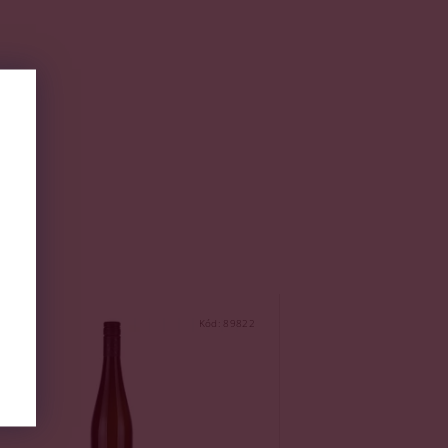
Kód:
89822