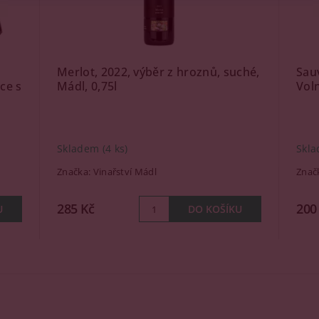
Merlot, 2022, výběr z hroznů, suché,
Sau
ce s
Mádl, 0,75l
Voln
Skladem
(4 ks)
Skl
Značka:
Vinařství Mádl
Znač
285 Kč
200