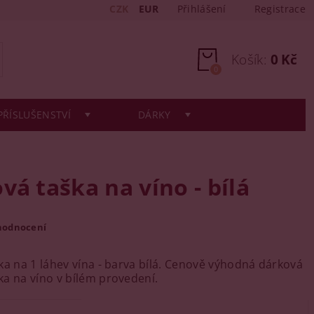
CZK
EUR
Přihlášení
Registrace
Košík:
0 Kč
0
PŘÍSLUŠENSTVÍ
DÁRKY
vá taška na víno - bílá
hodnocení
ka na 1 láhev vína - barva bílá. Cenově výhodná dárková
a na víno v bílém provedení.