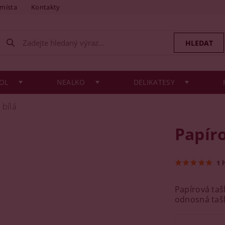
 místa
Kontakty
OL
NEALKO
DELIKATESY
 bílá
Papíro
1 
Papírová taš
odnosná tašk