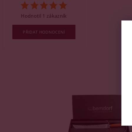
Hodnotil 1 zákazník
PŘIDAT HODNOCENÍ
Kód: