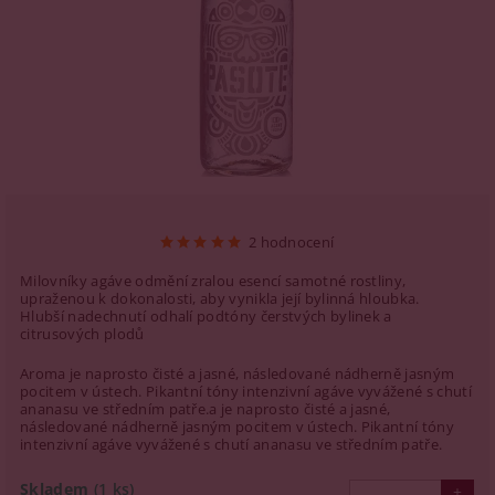
2 hodnocení
Milovníky agáve odmění zralou esencí samotné rostliny,
upraženou k dokonalosti, aby vynikla její bylinná hloubka.
Hlubší nadechnutí odhalí podtóny čerstvých bylinek a
citrusových plodů
Aroma je naprosto čisté a jasné, následované nádherně jasným
pocitem v ústech. Pikantní tóny intenzivní agáve vyvážené s chutí
ananasu ve středním patře.a je naprosto čisté a jasné,
následované nádherně jasným pocitem v ústech. Pikantní tóny
intenzivní agáve vyvážené s chutí ananasu ve středním patře.
Skladem
(1 ks)