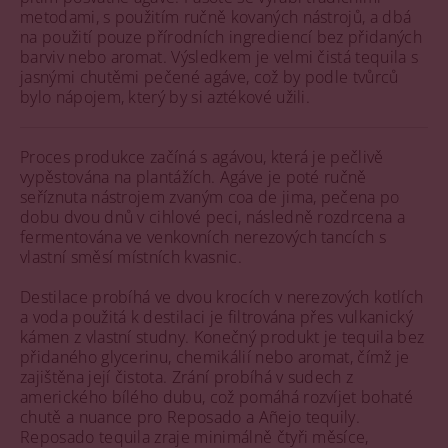
metodami, s použitím ručně kovaných nástrojů, a dbá
na použití pouze přírodních ingrediencí bez přidaných
barviv nebo aromat. Výsledkem je velmi čistá tequila s
jasnými chutěmi pečené agáve, což by podle tvůrců
bylo nápojem, který by si aztékové užili.
Proces produkce začíná s agávou, která je pečlivě
vypěstována na plantážích. Agáve je poté ručně
seříznuta nástrojem zvaným coa de jima, pečena po
dobu dvou dnů v cihlové peci, následně rozdrcena a
fermentována ve venkovních nerezových tancích s
vlastní směsí místních kvasnic.
Destilace probíhá ve dvou krocích v nerezových kotlích
a voda použitá k destilaci je filtrována přes vulkanický
kámen z vlastní studny. Konečný produkt je tequila bez
přidaného glycerinu, chemikálií nebo aromat, čímž je
zajištěna její čistota​. Zrání probíhá v sudech z
amerického bílého dubu, což pomáhá rozvíjet bohaté
chutě a nuance pro Reposado a Añejo tequily.
Reposado tequila zraje minimálně čtyři měsíce,