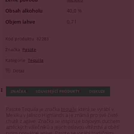
Obsah alkoholu
40,0 %
Objem lahve
0,7 l
Kód produktu
82283
Značka
Pasote
Kategorie
Tequila
Dotaz
ZNAČKA
SOUVISEJÍCÍ PRODUKTY
DISKUZE
Pasote Tequila je značka
tequily
, která se vyrábí v
Mexiku v Jalisco Highlands a je známá pro své čisté
chutě z agáve. Značka se inspiruje bojovým duchem
aztéckých válečníků a jejich oslavou vítězství a obětí
pitím posvátné agáve​​. Pasote se vyrábí tradičními