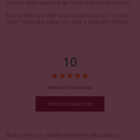
zatímco Añejo tequila zraje minimálně dvanáct měsíců.
Pasote Tequila je také doporučována k požití "on the
rocks" nebo jako základ pro čisté a osvěžující koktejly.
10
Hodnotili 2 zákazníci
PŘIDAT HODNOCENÍ
Buďte první, kdo napíše příspěvek k této položce.