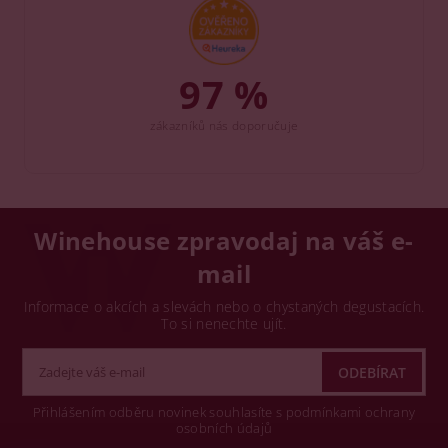
97 %
zákazníků nás doporučuje
Winehouse zpravodaj na váš e-
mail
Informace o akcích a slevách nebo o chystaných degustacích.
To si nenechte ujít.
Přihlášením odběru novinek souhlasíte s podmínkami ochrany
osobních údajů