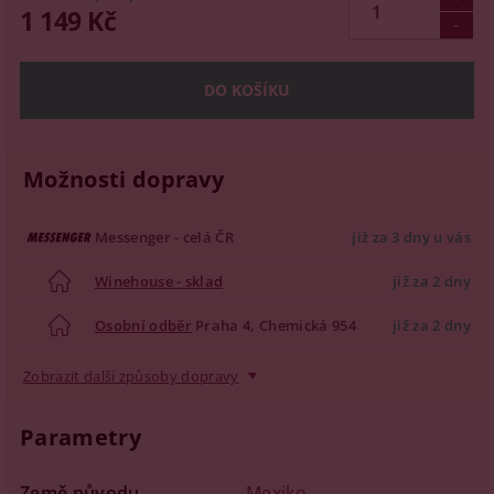
1 149 Kč
Možnosti dopravy
Messenger - celá ČR
již za 3 dny u vás
Winehouse - sklad
již za 2 dny
Osobní odběr
Praha 4, Chemická 954
již za 2 dny
Zobrazit další způsoby dopravy
Parametry
Země původu
Mexiko