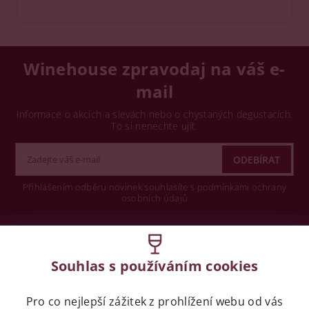
Winehouse zpravodaj na váš e-
mail
Informace o akcích a slevách nebo o chystaných degustacích.
To si nenechte ujít.
Přihlášením odběru novinek souhlasíte s podmínkami ochrany
osobních údajů
Wine concept s.r.o.
Souhlas s používáním cookies
Legislativa
Pro co nejlepší zážitek z prohlížení webu od vás
Zákaz prodeje alkoholických nápojů osobám