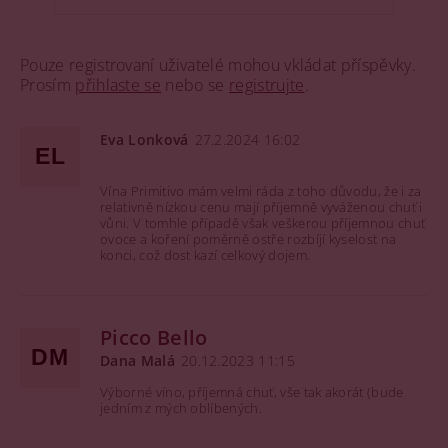
Pouze registrovaní uživatelé mohou vkládat příspěvky.
Prosím
přihlaste se
nebo se
registrujte
.
Eva Lonková
27.2.2024 16:02
EL
Vína Primitivo mám velmi ráda z toho důvodu, že i za
relativně nízkou cenu mají příjemně vyváženou chuť i
vůni. V tomhle případě však veškerou příjemnou chuť
ovoce a koření poměrně ostře rozbíjí kyselost na
konci, což dost kazí celkový dojem.
Picco Bello
DM
Dana Malá
20.12.2023 11:15
Výborné víno, příjemná chuť, vše tak akorát (bude
jedním z mých oblíbených.