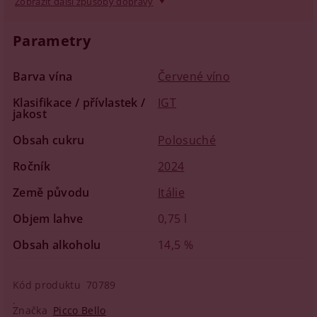
Zobrazit další způsoby dopravy
Parametry
Barva vína
Červené víno
Klasifikace / přívlastek /
IGT
jakost
Obsah cukru
Polosuché
Ročník
2024
Země původu
Itálie
Objem lahve
0,75 l
Obsah alkoholu
14,5 %
Kód produktu
70789
Značka
Picco Bello