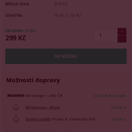
Běžná cena
369 Kč
Ušetříte
70 Kč
(–18 %)
Skladem
(5 ks)
299 Kč
Možnosti dopravy
Messenger - celá ČR
již za 4 dny u vás
Winehouse - sklad
již zítra
Osobní odběr
Praha 4, Chemická 954
již zítra