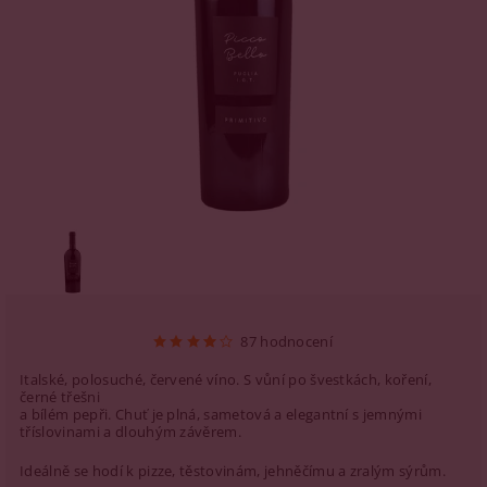
87 hodnocení
Italské, polosuché, červené víno. S vůní po švestkách, koření,
černé třešni
a bílém pepři. Chuť je plná, sametová a elegantní s jemnými
tříslovinami a dlouhým závěrem.
Ideálně se hodí k pizze, těstovinám, jehněčímu a zralým sýrům.