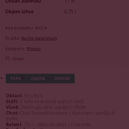
Obsah alkoholu
17 %
Objem lahve
0,75 l
Kód produktu
84274
Značka
Bache Gabrielsen
Kategorie
Pineau
Dotaz
POPIS
ZNAČKA
DISKUZE
Oblast:
Fins Bois
Stáří:
2 roky na dubový sudech 500l.
Vůně:
Dominuje vůně vyzrálých třešní
Chuť:
Chuť červeného ovoce s dominancí vyzrálých
třešní
Balení:
75cl – klasická lahev z Charente