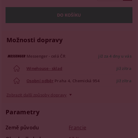
Možnosti dopravy
Messenger - celá ČR
již za 4 dny u vás
Winehouse - sklad
již zítra
Osobní odběr
Praha 4, Chemická 954
již zítra
Zobrazit další způsoby dopravy
Parametry
Země původu
Francie