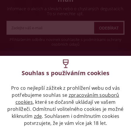
Informace o akcích a slevách nebo o chystaných degustacích.
To si nenechte ujít.
Přihlášením odběru novinek souhlasíte s podmínkami ochrany
osobních údajů
Wine concept s.r.o.
Souhlas s používáním cookies
Legislativa
Pro co nejlepší zážitek z prohlížení webu od vás
Zákaz prodeje alkoholických nápojů osobám
potřebujeme souhlas se
zpracováním souborů
mladších 18 let.
cookies
, které se dočasně ukládají ve vašem
prohlížeči. Odmítnutí volitelného cookies je možné
Naše služby
kliknutím
zde
. Souhlasem i odmítnutím cookies
potvrzujete, že je vám více jak 18 let.
Vše o nákupu