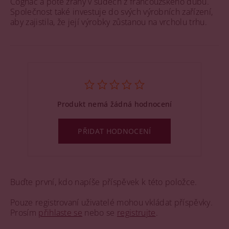
Cognac a poté zrány v sudech z francouzského dubu.
Společnost také investuje do svých výrobních zařízení,
aby zajistila, že její výrobky zůstanou na vrcholu trhu.
Produkt nemá žádná hodnocení
PŘIDAT HODNOCENÍ
Buďte první, kdo napíše příspěvek k této položce.
Pouze registrovaní uživatelé mohou vkládat příspěvky.
Prosím
přihlaste se
nebo se
registrujte
.