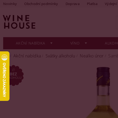
Novinky
Obchodní podmínky
Doprava
Platba
Výdejní
AKČNÍ NABÍDKA
VÍNO
ALKOH
Akční nabídka
Svátky alkoholu
Nealko únor
Samb