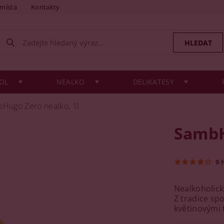
 místa
Kontakty
OL
NEALKO
DELIKATESY
Hugo Zero nealko, 1l
SambH
9 
Nealkoholick
Z tradice sp
květinovými 