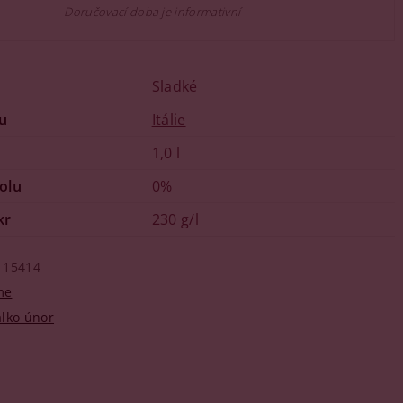
Doručovací doba je informativní
u
Sladké
u
Itálie
1,0 l
olu
0%
kr
230 g/l
15414
me
lko únor