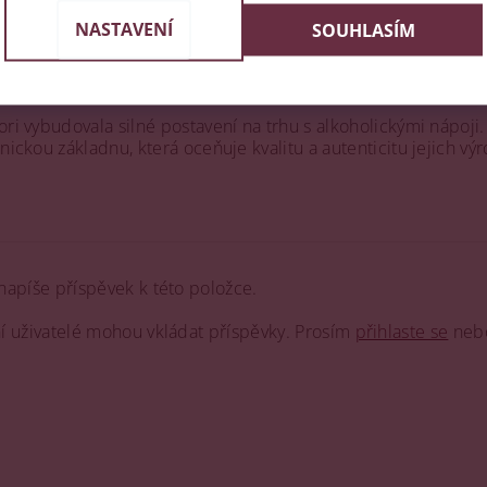
NASTAVENÍ
SOUHLASÍM
okých standardů kvality, což potvrzují její certifikace ISO 
sti potravin. Firma je známá svým inovačním přístupem a neu
ri vybudovala silné postavení na trhu s alkoholickými nápoji.
nickou základnu, která oceňuje kvalitu a autenticitu jejich vý
napíše příspěvek k této položce.
ní uživatelé mohou vkládat příspěvky. Prosím
přihlaste se
neb