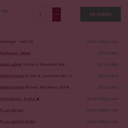
4 ks)
essenger - celá ČR
již za 3 dny u vás
inehouse - sklad
již za 2 dny
sobní odběr
Praha 4, Chemická 954
již za 2 dny
dběrné místo
Praha 3, Lucemburská 11
již za 2 dny
dběrné místo
Říčany, Barákova 237/8
již za 2 dny
olt express - Praha 🔥
již za 2 dny u vás
PL na adresu
již za 3 dny u vás
PL na výdejní místo
již za 3 dny u vás