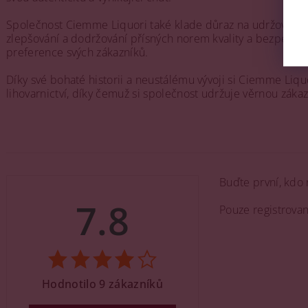
Společnost Ciemme Liquori také klade důraz na udržování vys
zlepšování a dodržování přísných norem kvality a bezpečno
preference svých zákazníků.
Díky své bohaté historii a neustálému vývoji si Ciemme Liquo
lihovarnictví, díky čemuž si společnost udržuje věrnou zákaz
Buďte první, kdo 
7.8
Pouze registrova
Hodnotilo 9 zákazníků