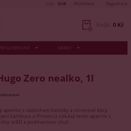
CZK
EUR
Přihlášení
Registrace
Košík:
0 Kč
0
PŘÍSLUŠENSTVÍ
DÁRKY
ugo Zero nealko, 1l
hodnocení
ý aperitiv s nádechem bezinky a citronové kůry.
ojení Sambuca a Prosecca získává tento aperitiv s
tóny svěží a podmanivou chuť.