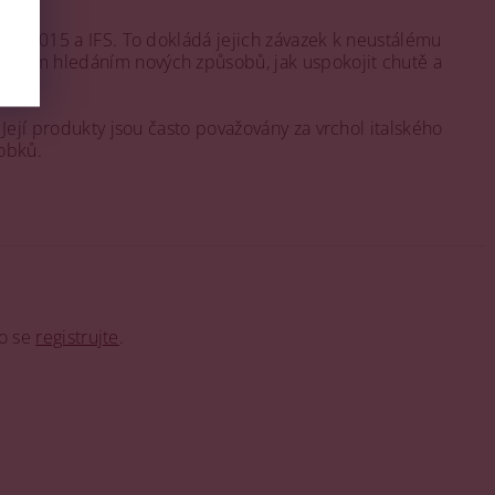
9001:2015 a IFS. To dokládá jejich závazek k neustálému
stálým hledáním nových způsobů, jak uspokojit chutě a
 Její produkty jsou často považovány za vrchol italského
robků.
o se
registrujte
.