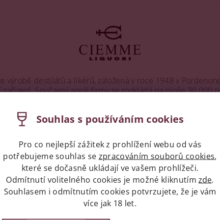
e výrobě destilátů a likérů, založená v roce 1948 v Pordenone
řízení. Současný areál firmy se rozkládá na ploše 30 000 m², 
Souhlas s používáním cookies
kérů, destilátů a dalších alkoholických nápojů. Produkty Ciem
í. Mezi hlavní produkty patří grappa, včetně specialit jako 
Pro co nejlepší zážitek z prohlížení webu od vás
potřebujeme souhlas se
zpracováním souborů cookies
,
 který je oblíbený pro svou harmonii ovocných a mandlových ch
které se dočasně ukládají ve vašem prohlížeči.
ncello della Tradizione“ a různé hořké likéry jako „Pelinkova
Odmítnutí volitelného cookies je možné kliknutím
zde
.
Souhlasem i odmítnutím cookies potvrzujete, že je vám
adší trh, a to prostřednictvím výrobků určených pro mixologi
více jak 18 let.
důrazu na kvalitu produktů a péči o zákazníky. Její produkty