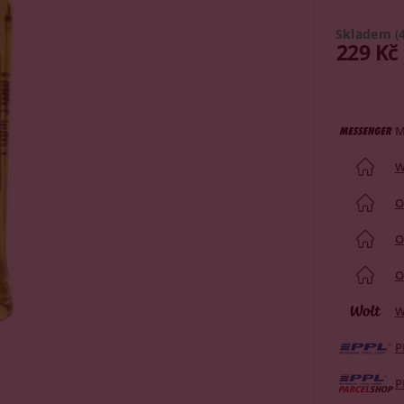
Skladem
(
229 Kč
M
W
O
O
O
W
P
P