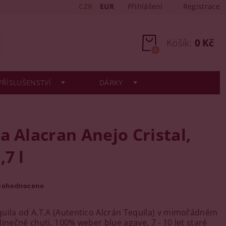
CZK
EUR
Přihlášení
Registrace
Košík:
0 Kč
0
PŘÍSLUŠENSTVÍ
DÁRKY
a Alacran Anejo Cristal,
,7 l
eohodnoceno
uila od A.T.A (Autentico Alcrán Tequila) v mimořádném
dinečné chuti. 100% weber blue agave, 7 - 10 let staré