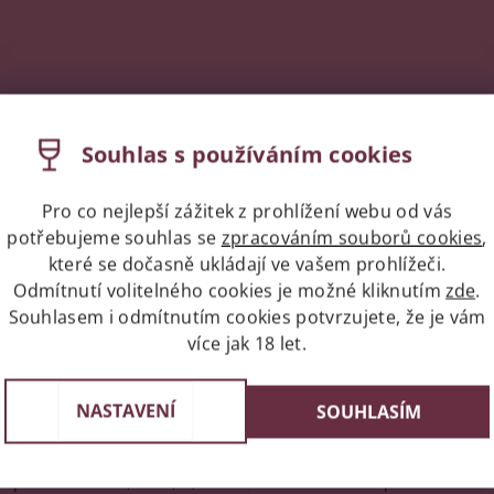
Podobné produkty
Souhlas s používáním cookies
Pro co nejlepší zážitek z prohlížení webu od vás
Kód:
44769
potřebujeme souhlas se
zpracováním souborů cookies
,
které se dočasně ukládají ve vašem prohlížeči.
Odmítnutí volitelného cookies je možné kliknutím
zde
.
Souhlasem i odmítnutím cookies potvrzujete, že je vám
více jak 18 let.
NASTAVENÍ
SOUHLASÍM
equila BLANCO, 38%, 0,7l
Cazcabel Tequila HONEY l