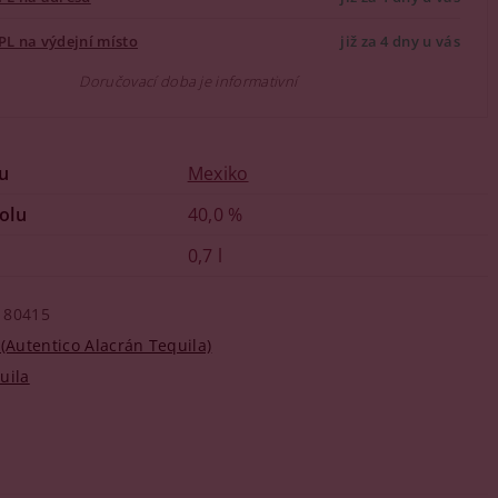
PL na výdejní místo
již za 4 dny u vás
Doručovací doba je informativní
u
Mexiko
olu
40,0 %
0,7 l
80415
 (Autentico Alacrán Tequila)
uila