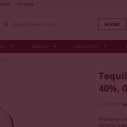
 místa
Kontakty
OL
NEALKO
DELIKATESY
 0,7 l
Tequil
40%, 0
N
Prémiové teq
designu a je