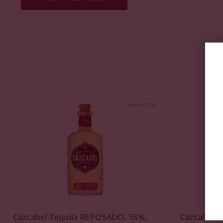
Kód:
44770
Cazcabel Tequila REPOSADO, 38%,
Cazcabel T