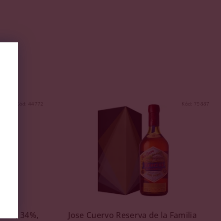
Kód:
44772
Kód:
79887
ikér, 34%,
Jose Cuervo Reserva de la Familia