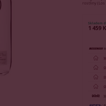
rostliny (Los
Skladem d
1 459 
M
W
O
O
O
W
P