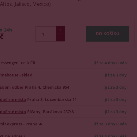
 Altos, Jalisco, Mexico)
o 24h
Kč
essenger - celá ČR
již za 4 dny u vás
inehouse - sklad
již za 3 dny
sobní odběr
Praha 4, Chemická 954
již za 3 dny
dběrné místo
Praha 3, Lucemburská 11
již za 3 dny
dběrné místo
Říčany, Barákova 237/8
již za 3 dny
olt express - Praha 🔥
již za 3 dny u vás
PL na adresu
již za 4 dny u vás