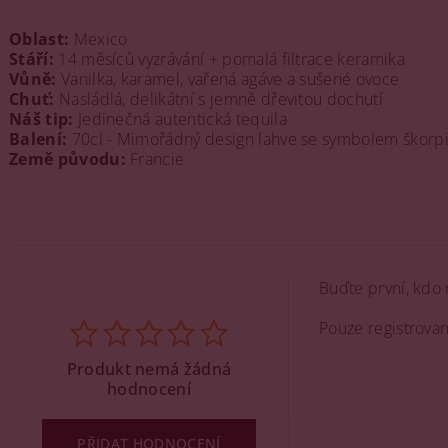
Oblast:
Mexico
Stáří:
14 měsíců vyzrávání + pomalá filtrace keramika
Vůně:
Vanilka, karamel, vařená agáve a sušené ovoce
Chuť:
Nasládlá, delikátní s jemně dřevitou dochutí
Náš tip:
Jedinečná autentická tequila
Balení:
70cl - Mimořádný design lahve se symbolem škorp
Země původu:
Francie
Buďte první, kdo 
Pouze registrova
Produkt nemá žádná
hodnocení
PŘIDAT HODNOCENÍ