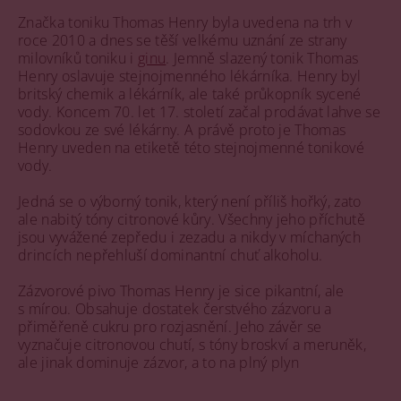
Značka toniku Thomas Henry byla uvedena na trh v
roce 2010 a dnes se těší velkému uznání ze strany
milovníků toniku i
ginu
. Jemně slazený tonik Thomas
Henry oslavuje stejnojmenného lékárníka. Henry byl
britský chemik a lékárník, ale také průkopník sycené
vody. Koncem 70. let 17. století začal prodávat lahve se
sodovkou ze své lékárny. A právě proto je Thomas
Henry uveden na etiketě této stejnojmenné tonikové
vody.
Jedná se o výborný tonik, který není příliš hořký, zato
ale nabitý tóny citronové kůry. Všechny jeho příchutě
jsou vyvážené zepředu i zezadu a nikdy v míchaných
drincích nepřehluší dominantní chuť alkoholu.
Zázvorové pivo Thomas Henry je sice pikantní, ale
s mírou. Obsahuje dostatek čerstvého zázvoru a
přiměřeně cukru pro rozjasnění. Jeho závěr se
vyznačuje citronovou chutí, s tóny broskví a meruněk,
ale jinak dominuje zázvor, a to na plný plyn