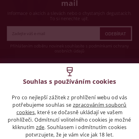
mail
Informace o akcích a slevách nebo o chystaných degustacích.
To si nenechte ujít.
Přihlášením odběru novinek souhlasíte s podmínkami ochrany
osobních údajů
Wine concept s.r.o.
Souhlas s používáním cookies
Legislativa
Pro co nejlepší zážitek z prohlížení webu od vás
Zákaz prodeje alkoholických nápojů osobám
potřebujeme souhlas se
mladších 18 let.
zpracováním souborů
cookies
, které se dočasně ukládají ve vašem
prohlížeči. Odmítnutí volitelného cookies je možné
Naše služby
kliknutím
zde
. Souhlasem i odmítnutím cookies
potvrzujete, že je vám více jak 18 let.