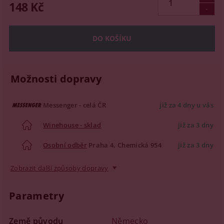
148 Kč
Možnosti dopravy
Messenger - celá ČR
již za 4 dny u vás
Winehouse - sklad
již za 3 dny
Osobní odběr
Praha 4, Chemická 954
již za 3 dny
Zobrazit další způsoby dopravy
Parametry
Země původu
Německo