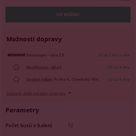
Možnosti dopravy
Messenger - celá ČR
již za 5 dní u vás
Winehouse - sklad
již za 4 dny
Osobní odběr
Praha 4, Chemická 954
již za 4 dny
Zobrazit další způsoby dopravy
Parametry
Počet kusů v balení
12