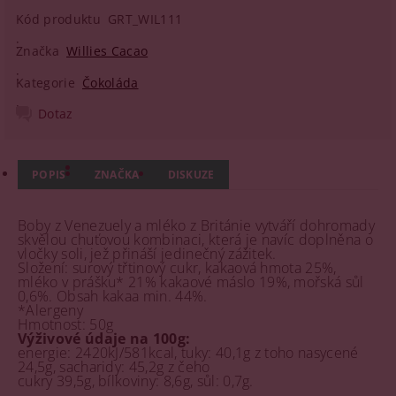
Kód produktu
GRT_WIL111
Značka
Willies Cacao
Kategorie
Čokoláda
Dotaz
POPIS
ZNAČKA
DISKUZE
Boby z Venezuely a mléko z Británie vytváří dohromady
skvělou chuťovou kombinaci, která je navíc doplněna o
vločky soli, jež přináší jedinečný zážitek.
Složení: surový třtinový cukr, kakaová hmota 25%,
mléko v prášku* 21% kakaové máslo 19%, mořská sůl
0,6%. Obsah kakaa min. 44%.
*Alergeny
Hmotnost: 50g
Výživové údaje na 100g:
energie: 2420kJ/581kcal, tuky: 40,1g z toho nasycené
24,5g, sacharidy: 45,2g z čeho
cukry 39,5g, bílkoviny: 8,6g, sůl: 0,7g.