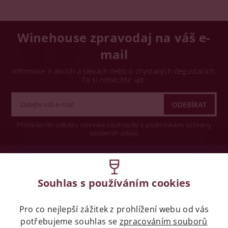
Winehouse zpravodaj na váš e-
mail
Informace o akcích a slevách nebo o chystaných degustacích.
To si nenechte ujít.
Přihlášením odběru novinek souhlasíte s podmínkami ochrany
osobních údajů
Wine concept s.r.o.
Souhlas s používáním cookies
Legislativa
Pro co nejlepší zážitek z prohlížení webu od vás
Zákaz prodeje alkoholických nápojů osobám
potřebujeme souhlas se
zpracováním souborů
mladších 18 let.