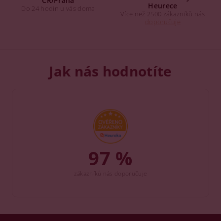
ČR/Praha
Heurece
Do 24 hodin u vás doma
Více než 2500 zákazníků nás
doporučuje
Jak nás hodnotíte
97 %
zákazníků nás doporučuje