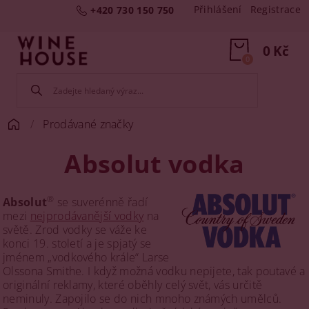
Přihlášení
Registrace
+420 730 150 750
0 Kč
0
Prodávané značky
Absolut vodka
®
Absolut
se suverénně řadí
mezi
nejprodávanější vodky
na
světě. Zrod vodky se váže ke
konci 19. století a je spjatý se
jménem „vodkového krále“ Larse
Olssona Smithe. I když možná vodku nepijete, tak poutavé a
originální reklamy, které oběhly celý svět, vás určitě
neminuly. Zapojilo se do nich mnoho známých umělců.