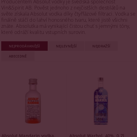
Producentem Absolut vodky je švédská společnost
Vin&Spirit AB. Pověst jednoho z nejčistších destilátů na
světe získala Absolut vodka díky čtyřfázové filtraci. Vodka se
finálně stáčí do lahví honosného tvaru, které jistě všichni
znáte. Absolutka má vynikající čistou chuť s jemnými tóny,
které odráží kvalitu vstupních surovin.
NEJPRODÁVANĚJŠÍ
NEJLEVNĚJŠÍ
NEJDRAŽŠÍ
ABECEDNĚ
Absolut Mandarin vodka,
Absolut Warhol, 40%, 0,7l