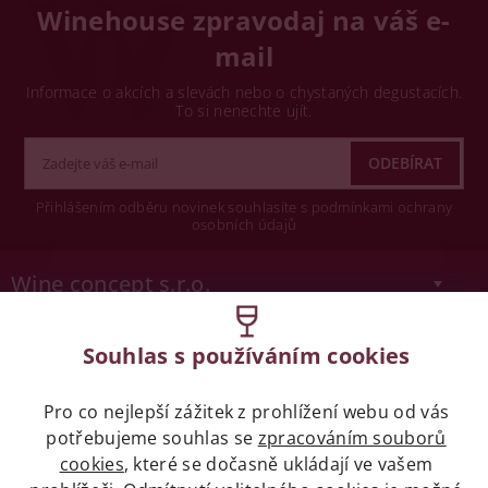
Winehouse zpravodaj na váš e-
mail
Informace o akcích a slevách nebo o chystaných degustacích.
To si nenechte ujít.
Přihlášením odběru novinek souhlasíte s podmínkami ochrany
osobních údajů
Wine concept s.r.o.
Legislativa
Souhlas s používáním cookies
Zákaz prodeje alkoholických nápojů osobám
Pro co nejlepší zážitek z prohlížení webu od vás
mladších 18 let.
potřebujeme souhlas se
zpracováním souborů
cookies
, které se dočasně ukládají ve vašem
Naše služby