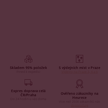
Skladem 95% položek
5 výdejních míst v Praze
Ihned k expedici
Výdejny na Praze 3, 4 a 6
Expres doprava celá
Ověřeno zákazníky na
ČR/Praha
Heurece
Do 24 hodin u vás doma
Více než 2500 zákazníků nás
doporučuje