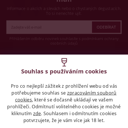
Informace o akcích a slevách nebo o chystaných degustacích.
To si nenechte ujít.
Přihlášením odběru novinek souhlasíte s podmínkami ochrany
osobních údajů
Wine concept s.r.o.
Souhlas s používáním cookies
Legislativa
Pro co nejlepší zážitek z prohlížení webu od vás
Zákaz prodeje alkoholických nápojů osobám
mladších 18 let.
potřebujeme souhlas se
zpracováním souborů
cookies
, které se dočasně ukládají ve vašem
prohlížeči. Odmítnutí volitelného cookies je možné
Naše služby
kliknutím
zde
. Souhlasem i odmítnutím cookies
potvrzujete, že je vám více jak 18 let.
Vše o nákupu