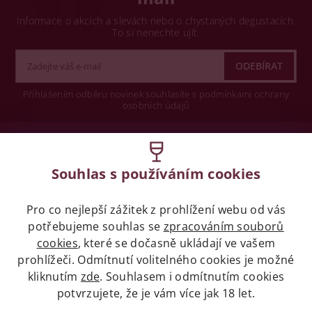
Informace o akcích a slevách nebo o chystaných degustacích.
To si nenechte ujít.
Přihlášením odběru novinek souhlasíte s podmínkami ochrany
osobních údajů
Wine concept s.r.o.
Souhlas s používáním cookies
Legislativa
Pro co nejlepší zážitek z prohlížení webu od vás
Zákaz prodeje alkoholických nápojů osobám
mladších 18 let.
potřebujeme souhlas se
zpracováním souborů
cookies
, které se dočasně ukládají ve vašem
prohlížeči. Odmítnutí volitelného cookies je možné
Naše služby
kliknutím
zde
. Souhlasem i odmítnutím cookies
potvrzujete, že je vám více jak 18 let.
Vše o nákupu