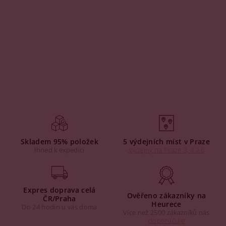
Skladem 95% položek
5 výdejních míst v Praze
Ihned k expedici
Výdejny na Praze 3, 4 a 6
Expres doprava celá
Ověřeno zákazníky na
ČR/Praha
Heurece
Do 24 hodin u vás doma
Více než 2500 zákazníků nás
doporučuje