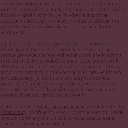
flexibilitu spolupracovat s pěstiteli místně i na západním
pobřeží. Tento přístup jim dává možnost volit různé odrůdy
hroznů v každém ročníku. Jejich výběr je inspirován
cestováním do různých vinařských oblastí a setkáváním s
pěstiteli a vinaři s širokou škálou zkušeností a filosofií
výroby vína.
Jejich filosofií je vytvářet výjimečná
francouzská vína
s
minimální intervencí. Každou rostoucí sezónu příroda
produkuje ovoce, které je jedinečné oproti předchozímu
roku. Jejich cílem je vyrábět vína, která jsou autentická k
sklizeným hroznům. Používají tradiční i moderní techniky k
rozvoji charakteristik odrůdy hroznů a terroiru, ve kterém
byly pěstovány. Jejich malá produkce jim umožňuje
praktický přístup ke všem aspektům výrobního procesu.
Spojením umění a vědy vinařství vytváří rovnováhu mezi
ovocem, kyselinou, tříslovinou a dřevem.
Nabízí rozmanité
dealkoholizované víno
, včetně lahodného
Chardonnay
, osvěžujícího Rosé a bohatého Merlotu. Každé
víno z Artis Winery vám umožní ochutnat pravou esenci
francouzských vín, bez alkoholu.