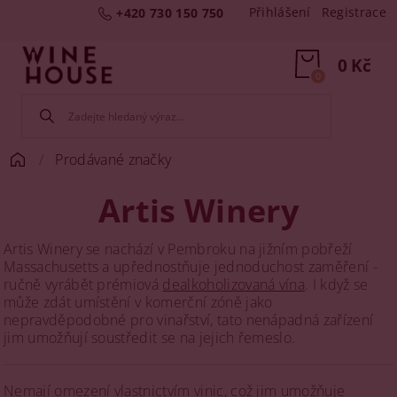
Přihlášení
Registrace
+420 730 150 750
0 Kč
0
Prodávané značky
Artis Winery
Artis Winery se nachází v Pembroku na jižním pobřeží
Massachusetts a upřednostňuje jednoduchost zaměření -
ručně vyrábět prémiová
dealkoholizovaná vína
. I když se
může zdát umístění v komerční zóně jako
nepravděpodobné pro vinařství, tato nenápadná zařízení
jim umožňují soustředit se na jejich řemeslo.
Nemají omezení vlastnictvím vinic, což jim umožňuje