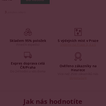
3
položek celkem
Skladem 95% položek
5 výdejních míst v Praze
Ihned k expedici
Výdejny na Praze 3, 4 a 6
Expres doprava celá
Ověřeno zákazníky na
ČR/Praha
Heurece
Do 24 hodin u vás doma
Více než 2500 zákazníků nás
doporučuje
Jak nás hodnotíte