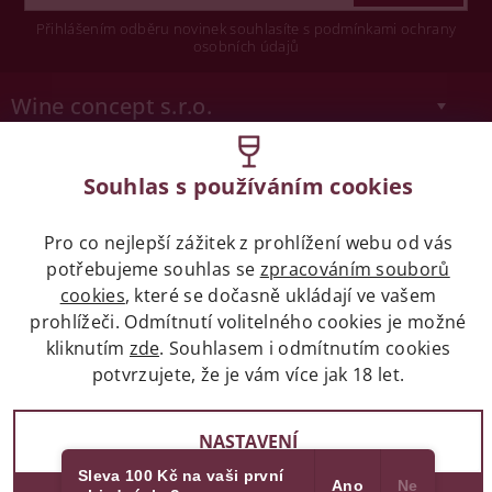
Přihlášením odběru novinek souhlasíte s podmínkami ochrany
osobních údajů
Wine concept s.r.o.
Legislativa
Souhlas s používáním cookies
Zákaz prodeje alkoholických nápojů osobám
mladších 18 let.
Pro co nejlepší zážitek z prohlížení webu od vás
potřebujeme souhlas se
zpracováním souborů
cookies
, které se dočasně ukládají ve vašem
Naše služby
prohlížeči. Odmítnutí volitelného cookies je možné
kliknutím
zde
. Souhlasem i odmítnutím cookies
Vše o nákupu
potvrzujete, že je vám více jak 18 let.
NASTAVENÍ
2017 - 2026 © winehouse.cz, všechna práva vyhrazena
Sleva 100 Kč na vaši první
Ano
Ne
Partneři
Vytvořil Shoptet