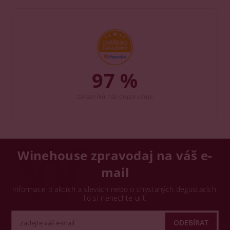
97 %
zákazníků nás doporučuje
Winehouse zpravodaj na váš e-
mail
Informace o akcích a slevách nebo o chystaných degustacích.
To si nenechte ujít.