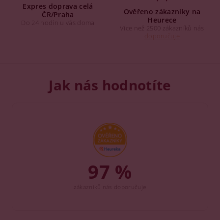
Expres doprava celá
Ověřeno zákazníky na
ČR/Praha
Heurece
Do 24 hodin u vás doma
Více než 2500 zákazníků nás
doporučuje
Jak nás hodnotíte
97 %
zákazníků nás doporučuje