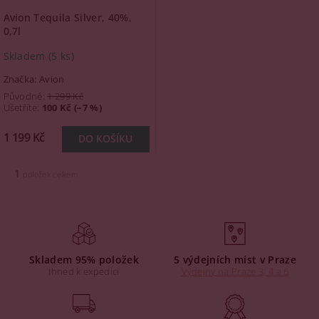
Avion Tequila Silver, 40%,
0,7l
Skladem
(5 ks)
Značka:
Avion
Původně:
1 299 Kč
Ušetříte
:
100 Kč (–7 %)
1 199 Kč
1
položek celkem
Skladem 95% položek
5 výdejních míst v Praze
Ihned k expedici
Výdejny na Praze 3, 4 a 6