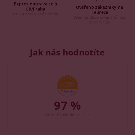
Expres doprava celá
Ověřeno zákazníky na
ČR/Praha
Heurece
Do 24 hodin u vás doma
Více než 2500 zákazníků nás
doporučuje
Jak nás hodnotíte
97 %
zákazníků nás doporučuje