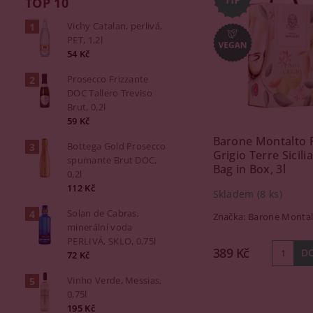
TOP 10
Vichy Catalan, perlivá,
PET, 1,2l
54 Kč
Prosecco Frizzante
DOC Tallero Treviso
Brut, 0,2l
59 Kč
Barone Montalto 
Bottega Gold Prosecco
Grigio Terre Sicili
spumante Brut DOC,
Bag in Box, 3l
0,2l
112 Kč
Skladem
(8 ks)
Solan de Cabras,
Značka:
Barone Montal
minerální voda
PERLIVÁ, SKLO, 0,75l
389 Kč
72 Kč
Vinho Verde, Messias,
0,75l
195 Kč