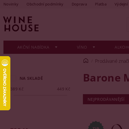
Novinky
Obchodní podmínky
Doprava
Platba
Výdejní
AKČNÍ NABÍDKA
VÍNO
ALKOH
Prodávané znač
Barone 
NA SKLADĚ
389
Kč
449
Kč
NEJPRODÁVANĚJŠÍ