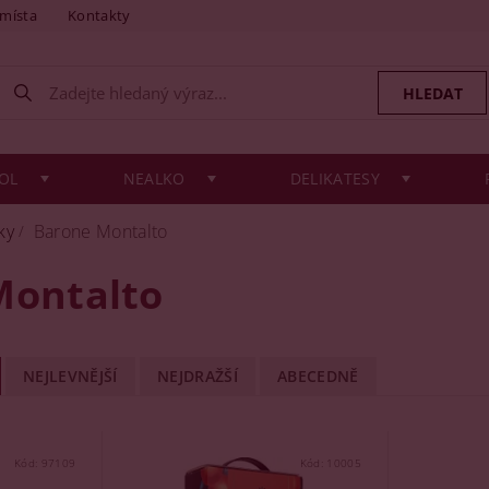
 místa
Kontakty
OL
NEALKO
DELIKATESY
ky
Barone Montalto
Montalto
NEJLEVNĚJŠÍ
NEJDRAŽŠÍ
ABECEDNĚ
Kód:
97109
Kód:
10005