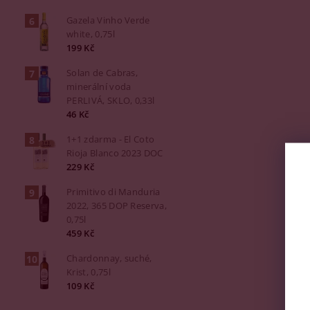
Gazela Vinho Verde
white, 0,75l
199 Kč
Solan de Cabras,
minerální voda
PERLIVÁ, SKLO, 0,33l
46 Kč
1+1 zdarma - El Coto
Rioja Blanco 2023 DOC
229 Kč
Primitivo di Manduria
2022, 365 DOP Reserva,
0,75l
459 Kč
Chardonnay, suché,
Krist, 0,75l
109 Kč