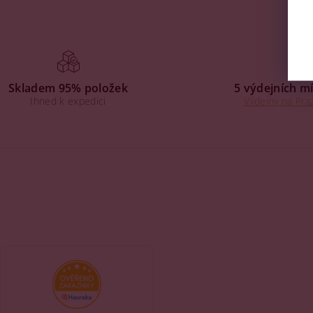
Skladem 95% položek
5 výdejních mí
Ihned k expedici
Výdejny na Praz