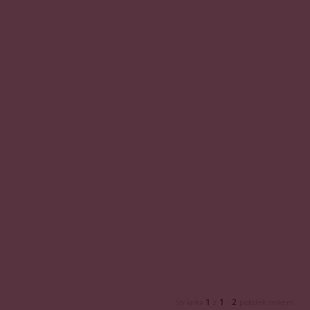
1
1
2
Stránka
z
-
položek celkem