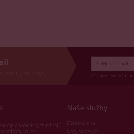
ail
 To si nenechte ujít.
Přihlášením odběru no
a
Naše služby
Dárková vína
rodeje alkoholických nápojů
mladších 18 let.
Degustace vín