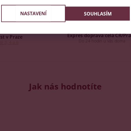
NASTAVENÍ
SOUHLASÍM
Expres doprava celá ČR/Pr
st v Praze
Do 24 hodin u vás doma
e 3, 4 a 6
Jak nás hodnotíte