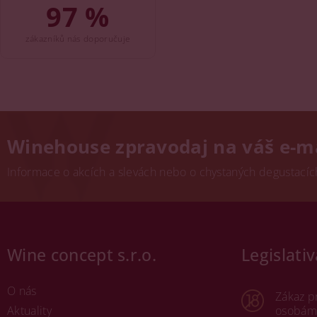
97 %
zákazníků nás doporučuje
Winehouse zpravodaj na váš e-m
Informace o akcích a slevách nebo o chystaných degustacích.
Wine concept s.r.o.
Legislativ
O nás
Zákaz p
Aktuality
osobám 