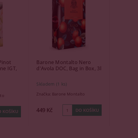
Pinot
Barone Montalto Nero
ane IGT,
d'Avola DOC, Bag in Box, 3l
Skladem
(1 ks)
Značka:
Barone Montalto
to
449 Kč