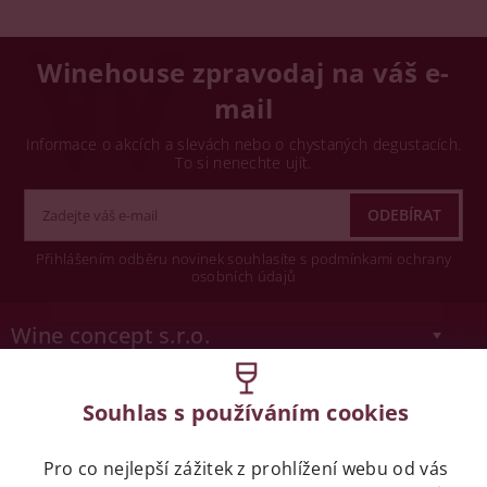
Winehouse zpravodaj na váš e-
mail
Informace o akcích a slevách nebo o chystaných degustacích.
To si nenechte ujít.
Přihlášením odběru novinek souhlasíte s podmínkami ochrany
osobních údajů
Wine concept s.r.o.
Legislativa
Souhlas s používáním cookies
Zákaz prodeje alkoholických nápojů osobám
mladších 18 let.
Pro co nejlepší zážitek z prohlížení webu od vás