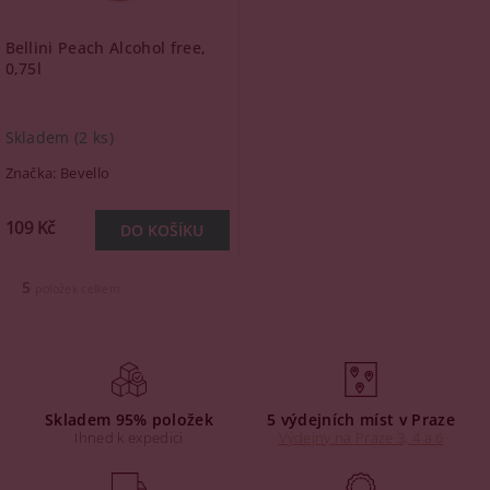
Bellini Peach Alcohol free,
0,75l
Skladem
(2 ks)
Značka:
Bevello
109 Kč
5
položek celkem
Skladem 95% položek
5 výdejních míst v Praze
Ihned k expedici
Výdejny na Praze 3, 4 a 6