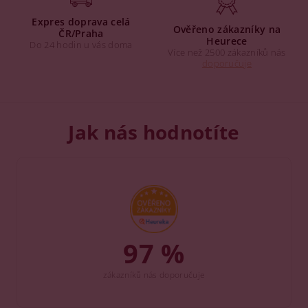
Expres doprava celá
Ověřeno zákazníky na
ČR/Praha
Heurece
Do 24 hodin u vás doma
Více než 2500 zákazníků nás
doporučuje
Jak nás hodnotíte
97 %
zákazníků nás doporučuje