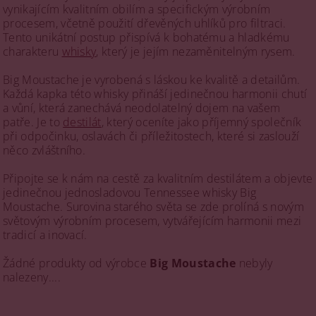
vynikajícím kvalitním obilím a specifickým výrobním
procesem, včetně použití dřevěných uhlíků pro filtraci.
Tento unikátní postup přispívá k bohatému a hladkému
charakteru
whisky
, který je jejím nezaměnitelným rysem.
Big Moustache je vyrobená s láskou ke kvalitě a detailům.
Každá kapka této whisky přináší jedinečnou harmonii chutí
a vůní, která zanechává neodolatelný dojem na vašem
patře. Je to
destilát
, který oceníte jako příjemný společník
při odpočinku, oslavách či příležitostech, které si zaslouží
něco zvláštního.
Připojte se k nám na cestě za kvalitním destilátem a objevte
jedinečnou jednosladovou Tennessee whisky Big
Moustache. Surovina starého světa se zde prolíná s novým
světovým výrobním procesem, vytvářejícím harmonii mezi
tradicí a inovací.
Žádné produkty od výrobce
Big Moustache
nebyly
nalezeny....