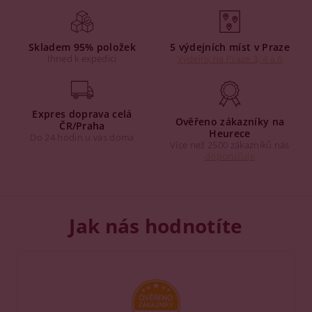
Skladem 95% položek
5 výdejních míst v Praze
Ihned k expedici
Výdejny na Praze 3, 4 a 6
Expres doprava celá
Ověřeno zákazníky na
ČR/Praha
Heurece
Do 24 hodin u vás doma
Více než 2500 zákazníků nás
doporučuje
Jak nás hodnotíte