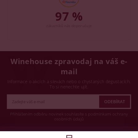
97 %
zákazníků nás doporučuje
Winehouse zpravodaj na váš e-
mail
Informace o akcích a slevách nebo o chystaných degustacích.
To si nenechte ujít.
Přihlášením odběru novinek souhlasíte s podmínkami ochrany
osobních údajů
Wine concept s.r.o.