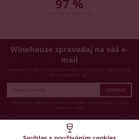
97 %
zákazníků nás doporučuje
Winehouse zpravodaj na váš e-
mail
Informace o akcích a slevách nebo o chystaných degustacích.
To si nenechte ujít.
Přihlášením odběru novinek souhlasíte s podmínkami ochrany
osobních údajů
Wine concept s.r.o.
Souhlas s používáním cookies