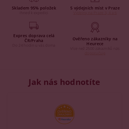
Skladem 95% položek
5 výdejních míst v Praze
Ihned k expedici
Výdejny na Praze 3, 4 a 6
Expres doprava celá
Ověřeno zákazníky na
ČR/Praha
Heurece
Do 24 hodin u vás doma
Více než 2500 zákazníků nás
doporučuje
Jak nás hodnotíte