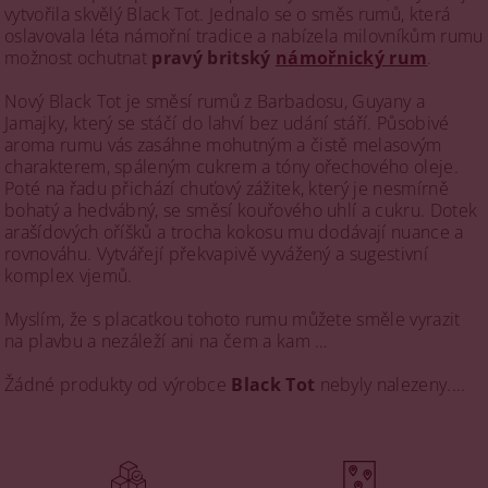
vytvořila skvělý Black Tot. Jednalo se o směs rumů, která
oslavovala léta námořní tradice a nabízela milovníkům rumu
možnost ochutnat
pravý britský
námořnický rum
.
Nový Black Tot je směsí rumů z Barbadosu, Guyany a
Jamajky, který se stáčí do lahví bez udání stáří. Působivé
aroma rumu vás zasáhne mohutným a čistě melasovým
charakterem, spáleným cukrem a tóny ořechového oleje.
Poté na řadu přichází chuťový zážitek, který je nesmírně
bohatý a hedvábný, se směsí kouřového uhlí a cukru. Dotek
arašídových oříšků a trocha kokosu mu dodávají nuance a
rovnováhu. Vytvářejí překvapivě vyvážený a sugestivní
komplex vjemů.
Myslím, že s placatkou tohoto rumu můžete směle vyrazit
na plavbu a nezáleží ani na čem a kam …
Žádné produkty od výrobce
Black Tot
nebyly nalezeny....