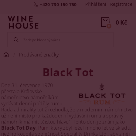
Přihlášení
Registrace
+420 730 150 750
0 Kč
0
Prodávané značky
Black Tot
Dne 31. července 1970
přestalo Královské
námořnictvo námořníkům
vydávat denní příděly rumu.
Rada admirality totiž rozhodla, že v moderním námořnictvu
už není místo pro každodenní vydávání rumu a správný
námořník má mít „čistou hlavu“. Tento den je znám jako
Black Tot Day
.
Rum
, který zbyl ležel mnoho let ve skladu,
než ho koupila společnost Speciality Drinks Ltd., aby z něj