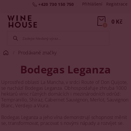
Přihlášení
Registrace
+420 730 150 750
0 Kč
0
Prodávané značky
Bodegas Leganza
Uprostřed oblasti La Mancha, v srdci Route of Don Quijote,
se nachází Bodegas Leganza. Obhospodařuje zhruba 1000
hektarů vinic různých domácích i mezinárodních odrůd:
Tempranillo, Shiraz, Cabernet Sauvignon, Merlot, Sauvignon
Blanc, Verdejo a Viura.
Bodegas Leganza a jeho vína demonstrují schopnost měnit
se, transformovat, pracovat s novými nápady a rozvíjet se.