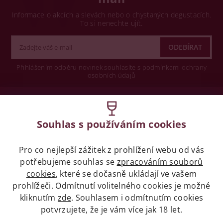
Informace o akcích a slevách nebo o chystaných degustacích.
To si nenechte ujít.
Přihlášením odběru novinek souhlasíte s podmínkami ochrany
osobních údajů
Wine concept s.r.o.
Souhlas s používáním cookies
Legislativa
Pro co nejlepší zážitek z prohlížení webu od vás
Zákaz prodeje alkoholických nápojů osobám
mladších 18 let.
potřebujeme souhlas se
zpracováním souborů
cookies
, které se dočasně ukládají ve vašem
prohlížeči. Odmítnutí volitelného cookies je možné
Naše služby
kliknutím
zde
. Souhlasem i odmítnutím cookies
potvrzujete, že je vám více jak 18 let.
Vše o nákupu