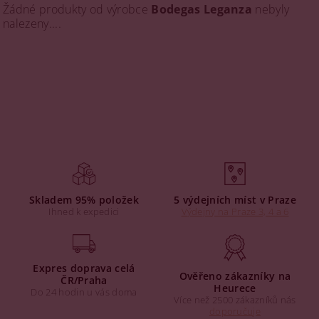
Žádné produkty od výrobce
Bodegas Leganza
nebyly
nalezeny....
Skladem 95% položek
5 výdejních míst v Praze
Ihned k expedici
Výdejny na Praze 3, 4 a 6
Expres doprava celá
Ověřeno zákazníky na
ČR/Praha
Heurece
Do 24 hodin u vás doma
Více než 2500 zákazníků nás
doporučuje