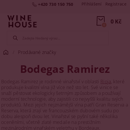
Přihlášení
Registrace
+420 730 150 750
0 Kč
0
Prodávané značky
Bodegas Ramirez
Bodegas Ramirez je rodinné vinařství v oblasti
Rioja
, které
produkuje kvalitní vína již více než sto let. Své vinice se
snaží pěstovat ekologicky šetrným způsobem a používají
moderní technologie, aby zajistili co nejvyšší kvalitu svých
produktů. Mezi jejich nejznámější vína patří Gran Reserva a
Reserva, která zrají ve francouzském dubovém sudu po
dobu alespoň dvou let. Vinařství se pyšní také několika
oceněními, včetně zlaté medaile na prestižním
mezinárodním vinařském veletrhu v Bordeaux.