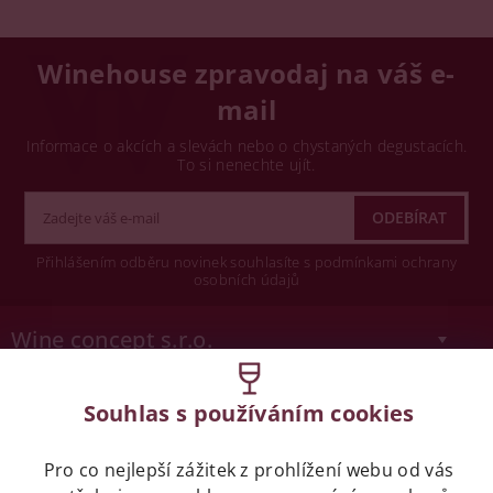
Winehouse zpravodaj na váš e-
mail
Informace o akcích a slevách nebo o chystaných degustacích.
To si nenechte ujít.
Přihlášením odběru novinek souhlasíte s podmínkami ochrany
osobních údajů
Wine concept s.r.o.
Legislativa
Souhlas s používáním cookies
Zákaz prodeje alkoholických nápojů osobám
Pro co nejlepší zážitek z prohlížení webu od vás
mladších 18 let.