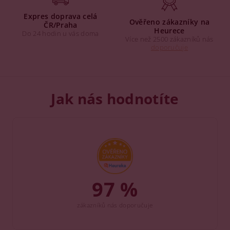
Expres doprava celá
Ověřeno zákazníky na
ČR/Praha
Heurece
Do 24 hodin u vás doma
Více než 2500 zákazníků nás
doporučuje
Jak nás hodnotíte
97 %
zákazníků nás doporučuje