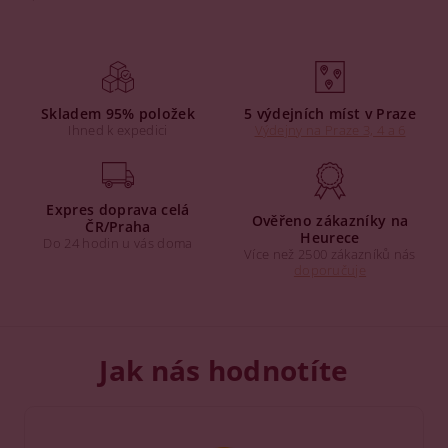
Skladem 95% položek
5 výdejních míst v Praze
Ihned k expedici
Výdejny na Praze 3, 4 a 6
Expres doprava celá
Ověřeno zákazníky na
ČR/Praha
Heurece
Do 24 hodin u vás doma
Více než 2500 zákazníků nás
doporučuje
Jak nás hodnotíte