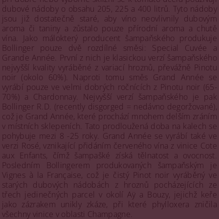
dubové nádoby o obsahu 205, 225 a 400 litrů. Tyto nádoby
jsou již dostatečně staré, aby víno neovlivnily dubovým
aroma či taniny a zůstalo pouze přírodní aroma a chutě
vína. Jako málokterý producent šampaňského produkuje
Bollinger pouze dvě rozdílné směsi: Special Cuvée a
Grande Année. První z nich je klasickou verzí šampaňského
nejvyšší kvality vyráběné z variací hroznů, převážně Pinotu
noir (okolo 60%). Naproti tomu směs Grand Année se
vyrábí pouze ve velmi dobrých ročnících z Pinotu noir (65-
70%) a Chardonnay. Nejvyšší verzí šampaňského je pak
Bollinger R.D. (recently disgorged = nedávno degoržované),
což je Grand Année, které prochází mnohem delším zráním
v místních sklepeních. Tato prodloužená doba na kalech se
pohybuje mezi 8 -25 roky. Grand Année se vyrábí také ve
verzi Rosé, vznikající přidáním červeného vína z vinice Cote
aux Enfants, čímž šampašké získá tělnatost a ovocnost.
Posledním Bollingerem produkovaných šampaňským je
Vignes à la Française, což je čistý Pinot noir vyráběný ve
starých dubových nádobách z hroznů pocházejících ze
třech jedinečných parcel v okolí Aÿ a Bouzy, jejichž keře
jako zázrakem unikly zkáze, při které phylloxera zničila
všechny vinice v oblasti Champagne.