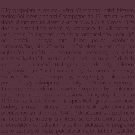
Díky propojení s rodinou větví Villermontů sahá historie
rodiny Bollinger v oblasti Champagne do 17. století. V této
době už tato rodina vlastnila vinice v Aÿ a Cuis. V roce 1829
došlo v historickém městě Aÿ Atanasem de Villermont a
Jacquesem Bollingerem k založení šampaňského domu. Již
od počátku nebyla tato firma pouze výrobcem
šampaňského, ale zároveň i pěstitelem vinné révy na
nejlepších vinicích. S rostoucími požadavky na velké
množství kvalitních hroznů následovalo zakoupení dalších
vinic. Ve vlastnictví Bollingeru tak skončily některé
z vybraných „cru“ v Louvois, Bouzy, Tauxiéres, Verzenay,
Grauves, Bisseuil, Champvoisy, Passy-Grigny. Jako zatím
poslední byly zakoupeny pozemky ve Vertus a Epernay.
Tato expanze a získání celosvětové reputace bylo zákonitě
spojeno s modernizací a rozšiřováním výroby. Od roku
1918 tak zakladatelův vnuk Jacques Bollinger postavil nové
budovy a rozšířil sklepy. Jeho úsilí však bylo ukončeno
předčasnou smrtí v roce 1941. Pokračování tak spočinulo
na bedrech jeho ženy Lily, která se tohoto úkolu chopila
s obrovským odhodláním a úsilím. Dokázala v programu
svého zesnulého muže pokračovat nejen během těžkého