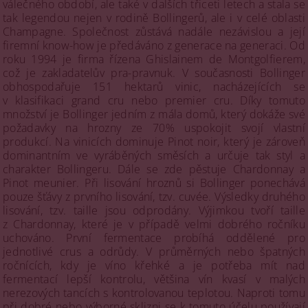
válečného období, ale také v dalších třiceti letech a stala se
tak legendou nejen v rodině Bollingerů, ale i v celé oblasti
Champagne. Společnost zůstává nadále nezávislou a její
firemní know-how je předáváno z generace na generaci. Od
roku 1994 je firma řízena Ghislainem de Montgolfierem,
což je zakladatelův pra-pravnuk. V současnosti Bollinger
obhospodařuje 151 hektarů vinic, nacházejících se
v klasifikaci grand cru nebo premier cru. Díky tomuto
množství je Bollinger jedním z mála domů, který dokáže své
požadavky na hrozny ze 70% uspokojit svojí vlastní
produkcí. Na vinicích dominuje Pinot noir, který je zároveň
dominantním ve vyráběných směsích a určuje tak styl a
charakter Bollingeru. Dále se zde pěstuje Chardonnay a
Pinot meunier. Při lisování hroznů si Bollinger ponechává
pouze šťávy z prvního lisování, tzv. cuvée. Výsledky druhého
lisování, tzv. taille jsou odprodány. Výjimkou tvoří taille
z Chardonnay, které je v případě velmi dobrého ročníku
uchováno. První fermentace probíhá oddělené pro
jednotlivé crus a odrůdy. V průměrných nebo špatných
ročnících, kdy je víno křehké a je potřeba mít nad
fermentací lepší kontrolu, většina vín kvasí v malých
nerezových tancích s kontrolovanou teplotou. Naproti tomu
při dobré nebo výborné sklizni se k tomuto účelu používají