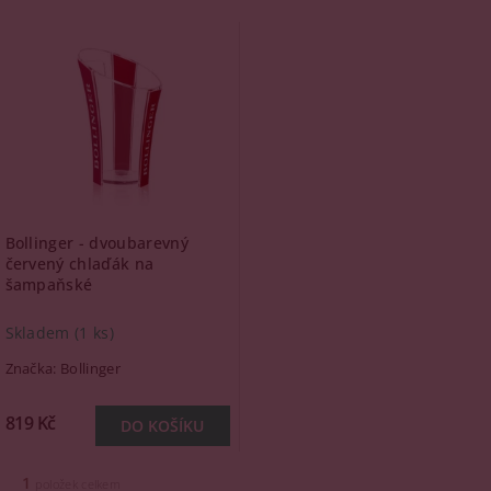
Bollinger - dvoubarevný
červený chlaďák na
šampaňské
Skladem
(1 ks)
Značka:
Bollinger
819 Kč
1
položek celkem