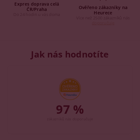
Expres doprava celá
Ověřeno zákazníky na
ČR/Praha
Heurece
Do 24 hodin u vás doma
Více než 2500 zákazníků nás
doporučuje
Jak nás hodnotíte
97 %
zákazníků nás doporučuje