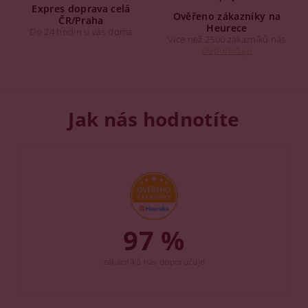
Expres doprava celá
Ověřeno zákazníky na
ČR/Praha
Heurece
Do 24 hodin u vás doma
Více než 2500 zákazníků nás
doporučuje
Jak nás hodnotíte
97 %
zákazníků nás doporučuje