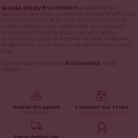
Skotská whisky
Bruichladdich
je absolutně ryzí
nezušlechťovaná whisky s komplexní a příjemně květinovou
chutí i vůní. Destiluje se ze 100% skotského ječmene za
použití původních strojů z viktoriánské doby a původní
řemeslnou technologií. Jedná se o
přírodní whisky,
nefiltrovanou za studena
. Nenechte se zmást moderním
designem lahví. Jejich obsah na vás dýchne kouzlo starých
časů.
Žádné produkty od výrobce
Bruichladdich
nebyly
nalezeny....
Skladem 95% položek
5 výdejních míst v Praze
Ihned k expedici
Výdejny na Praze 3, 4 a 6
Expres doprava celá