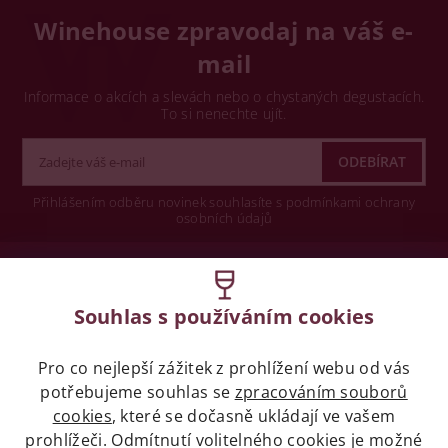
Winehouse zpravodaj na váš e-
mail
Informace o akcích a slevách nebo o chystaných degustacích.
To si nenechte ujít.
Přihlášením odběru novinek souhlasíte s podmínkami ochrany
osobních údajů
Wine concept s.r.o.
Souhlas s používáním cookies
Legislativa
Pro co nejlepší zážitek z prohlížení webu od vás
Zákaz prodeje alkoholických nápojů osobám
mladších 18 let.
potřebujeme souhlas se
zpracováním souborů
cookies
, které se dočasně ukládají ve vašem
prohlížeči. Odmítnutí volitelného cookies je možné