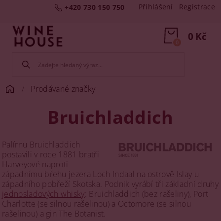
Přihlášení
Registrace
+420 730 150 750
0 Kč
0
Prodávané značky
Bruichladdich
Palírnu Bruichladdich
postavili v roce 1881 bratři
Harveyové naproti
západnímu břehu jezera Loch Indaal na ostrově Islay u
západního pobřeží Skotska. Podnik vyrábí tři základní druhy
jednosladových whisky
: Bruichladdich (bez rašeliny), Port
Charlotte (se silnou rašelinou) a Octomore (se silnou
rašelinou) a gin The Botanist.