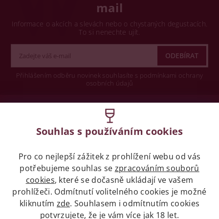
mail
Informace o akcích a slevách nebo o chystaných degustacích.
To si nenechte ujít.
Přihlášením odběru novinek souhlasíte s podmínkami ochrany
osobních údajů
Wine concept s.r.o.
Souhlas s používáním cookies
Legislativa
Pro co nejlepší zážitek z prohlížení webu od vás
Zákaz prodeje alkoholických nápojů osobám
mladších 18 let.
potřebujeme souhlas se
zpracováním souborů
cookies
, které se dočasně ukládají ve vašem
prohlížeči. Odmítnutí volitelného cookies je možné
Naše služby
kliknutím
zde
. Souhlasem i odmítnutím cookies
potvrzujete, že je vám více jak 18 let.