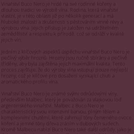
Vinařství Buco Nero je hrdé na své rodinné kořeny a
dlouhou tradici ve výrobě vína. Rodina, která vinařství
vlastní, je v této oblasti již po několik generací a má
hluboké znalosti a zkušenosti s pěstováním vinné révy a
výrobou vína. Jejich přístup je založen na udržitelném
zemědělství a respektu k přírodě, což se odráží v kvalitě
jejich vín.
Jedním z klíčových aspektů úspěchu vinařství Buco Nero je
pečlivý výběr hroznů. Hrozny jsou ručně sbírány a pečlivě
tříděny, aby byla zajištěna jejich maximální kvalita. Tento
proces zajišťuje, že do výroby vína vstupují pouze nejlepší
hrozny, což je klíčové pro dosažení vynikající chuti a
aromatického profilu vína.
Vinařství Buco Nero je známé svými odrůdovými víny,
především Malbec, který je považován za vlajkovou loď
argentinského vinařství. Malbec z Buco Nero je
charakteristický svou intenzivní barvou, plným tělem a
komplexními chutěmi, které zahrnují tóny červeného ovoce,
koření a jemné tóny dřeva zráním v dubových sudech.
Kromě Malbecu nabízí Buco Nero také další odrůdy, jako je