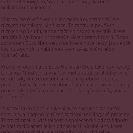
Cabernet Sauvignon, Syrah a Chardonnay, každé s
unikátním charakterem.
Vinařství se rovněž věnuje inovacím a experimentům s
různými technikami vinifikace. To zahrnuje používání
různých typů sudů, fermentačních nádob a technik, které
umožňují vyniknout přirozeným vlastnostem hroznů. Tímto
způsobem Buco Nero neustále hledá nové cesty, jak zlepšit
kvalitu svých vín a nabídnout svým zákazníkům něco
výjimečného.
Kromě výroby vína se Buco Nero zaměřuje také na vinařský
turismus. Návštěvníci vinařství mohou zažít prohlídky vinic,
ochutnávky vín a dozvědět se více o výrobním procesu
přímo od vinařů. Tento osobní přístup a možnost vidět celý
proces výroby vína na vlastní oči přitahují milovníky vína z
celého světa.
Vinařství Buco Nero je také aktivně zapojeno do místní
komunity a podporuje různé sociální a ekologické projekty.
Tento závazek k udržitelnosti a společenské odpovědnosti
je dalším důkazem jejich odhodlání k výrobě vína, které
nejen chutná skvěle, ale také přispívá k udržitelné