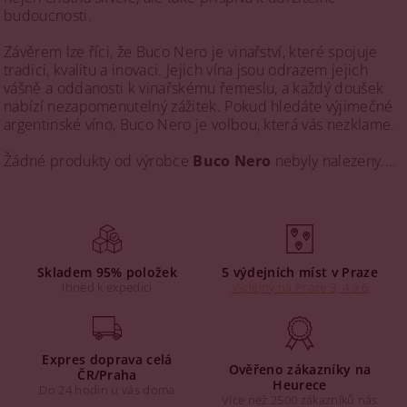
budoucnosti.
Závěrem lze říci, že Buco Nero je vinařství, které spojuje
tradici, kvalitu a inovaci. Jejich vína jsou odrazem jejich
vášně a oddanosti k vinařskému řemeslu, a každý doušek
nabízí nezapomenutelný zážitek. Pokud hledáte výjimečné
argentinské víno, Buco Nero je volbou, která vás nezklame.
Žádné produkty od výrobce
Buco Nero
nebyly nalezeny....
Skladem 95% položek
5 výdejních míst v Praze
Ihned k expedici
Výdejny na Praze 3, 4 a 6
Expres doprava celá
Ověřeno zákazníky na
ČR/Praha
Heurece
Do 24 hodin u vás doma
Více než 2500 zákazníků nás