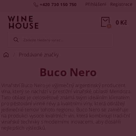
Přihlášení
Registrace
+420 730 150 750
0 Kč
0
Prodávané značky
Buco Nero
Vinařství Buco Nero je výjimečný argentinský producent
vína, který se nachází v prestižní vinařské oblasti Mendoza.
Tato oblast je celosvětově známá svým ideálním klimatem
pro pěstování vinné révy a kvalitními víny, která odrážejí
jedinečné terroir tohoto regionu. Buco Nero se zaměřuje
na produkci vysoce kvalitních vín, která kombinují tradiční
vinařské techniky s moderními inovacemi, aby dosáhli
nejlepších výsledků.