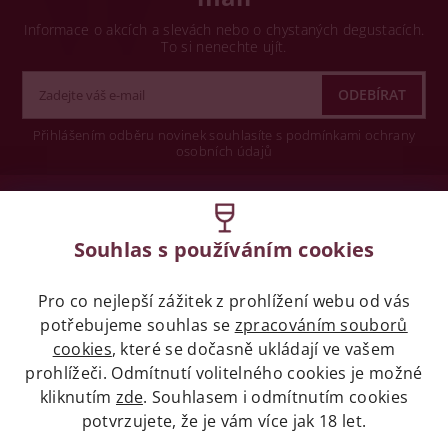
Informace o akcích a slevách nebo o chystaných degustacích.
To si nenechte ujít.
Přihlášením odběru novinek souhlasíte s podmínkami ochrany
osobních údajů
Wine concept s.r.o.
Souhlas s používáním cookies
Legislativa
Pro co nejlepší zážitek z prohlížení webu od vás
Zákaz prodeje alkoholických nápojů osobám
mladších 18 let.
potřebujeme souhlas se
zpracováním souborů
cookies
, které se dočasně ukládají ve vašem
prohlížeči. Odmítnutí volitelného cookies je možné
Naše služby
kliknutím
zde
. Souhlasem i odmítnutím cookies
potvrzujete, že je vám více jak 18 let.
Vše o nákupu