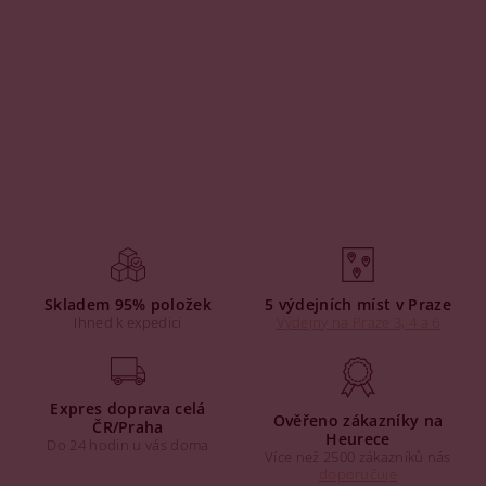
Skladem 95% položek
5 výdejních míst v Praze
Ihned k expedici
Výdejny na Praze 3, 4 a 6
Expres doprava celá
Ověřeno zákazníky na
ČR/Praha
Heurece
Do 24 hodin u vás doma
Více než 2500 zákazníků nás
doporučuje