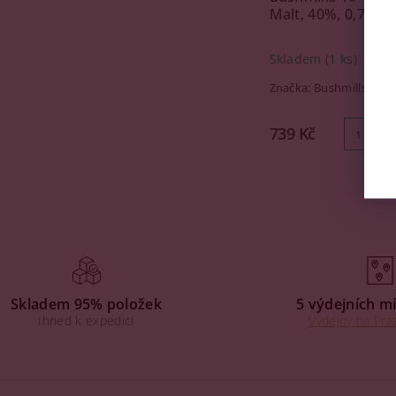
Malt, 40%, 0,7l
Skladem
(1 ks)
Značka:
Bushmills
739 Kč
Skladem 95% položek
5 výdejních mí
Ihned k expedici
Výdejny na Praz