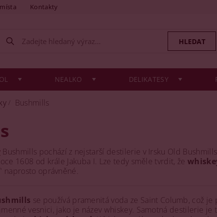
 místa
Kontakty
OL
NEALKO
DELIKATESY
ky
Bushmills
s
y
Bushmills pochází z nejstarší destilerie v Irsku Old Bushmills
 roce 1608 od krále Jakuba I. Lze tedy směle tvrdit, že
whiske
" naprosto oprávněné.
shmills
se používá pramenitá voda ze Saint Columb, což je 
jmenné vesnici, jako je název whiskey. Samotná destilerie je t