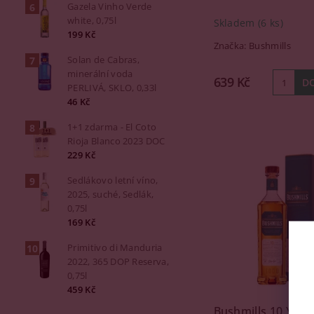
Gazela Vinho Verde
white, 0,75l
Skladem
(6 ks)
199 Kč
Značka:
Bushmills
Solan de Cabras,
minerální voda
639 Kč
PERLIVÁ, SKLO, 0,33l
46 Kč
1+1 zdarma - El Coto
Rioja Blanco 2023 DOC
229 Kč
Sedlákovo letní víno,
2025, suché, Sedlák,
0,75l
169 Kč
Primitivo di Manduria
2022, 365 DOP Reserva,
0,75l
459 Kč
Bushmills 10 YO S