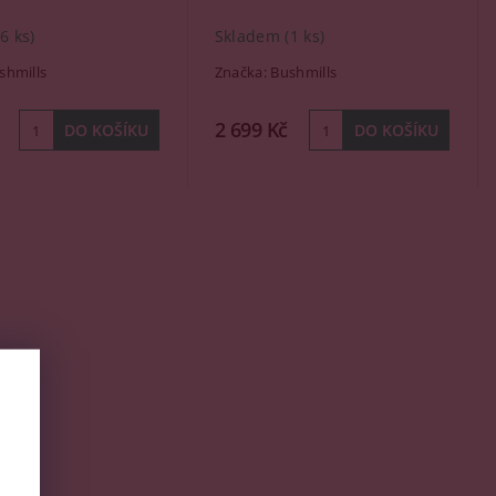
(6 ks)
Skladem
(1 ks)
shmills
Značka:
Bushmills
2 699 Kč