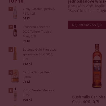
TOP 10
jednosladové whis
portském víně. Kvalit
Vichy Catalan, perlivá,
“Bush” kolekci – Orig
PET, 1,2l
54 Kč
NEJPRODÁVANĚJŠÍ
Prosecco Frizzante
DOC Tallero Treviso
Brut, 0,2l
59 Kč
Bottega Gold Prosecco
spumante Brut DOC,
0,2l
112 Kč
Caribia Ginger Beer,
330ml
24 Kč
Vinho Verde, Messias,
0,75l
Bushmills Caribb
195 Kč
Cask, 40%, 0,7l