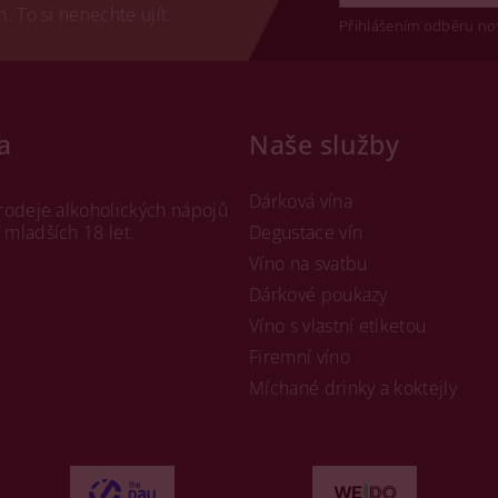
 To si nenechte ujít.
Přihlášením odběru no
a
Naše služby
Dárková vína
rodeje alkoholických nápojů
mladších 18 let.
Degustace vín
Víno na svatbu
Dárkové poukazy
Víno s vlastní etiketou
Firemní víno
Míchané drinky a koktejly