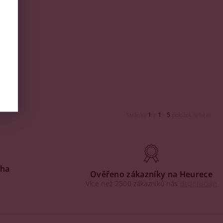
1
1
5
Stránka
z
-
položek celkem
aha
Ověřeno zákazníky na Heurece
Více než 2500 zákazníků nás
doporučuje