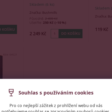
Skladem
(6 ks)
Skladem
Značka:
Bushmills
Značka:
Bu
Původně:
2 499 Kč
Ušetříte
:
250 Kč (–10 %)
119 Kč
2 249 Kč
Kód:
64521
Souhlas s používáním cookies
Pro co nejlepší zážitek z prohlížení webu od vás
ingle
potřebujeme souhlas se
zpracováním souborů cookies
,