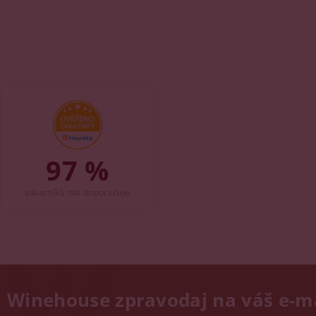
97 %
zákazníků nás doporučuje
Winehouse zpravodaj na váš e-m