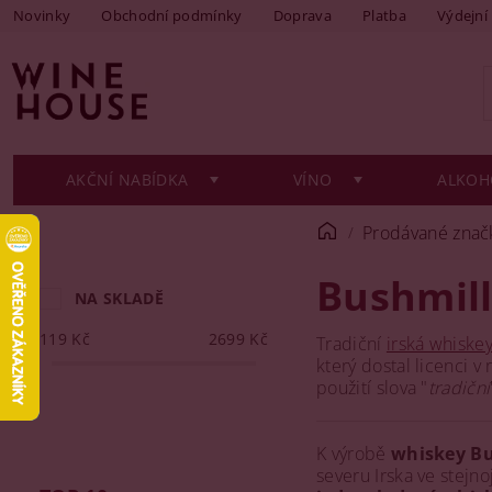
Novinky
Obchodní podmínky
Doprava
Platba
Výdejní
AKČNÍ NABÍDKA
VÍNO
ALKOH
Prodávané znač
Bushmill
NA SKLADĚ
119
Kč
2699
Kč
Tradiční
irská whiske
který dostal licenci v
použití slova "
tradiční
K výrobě
whiskey Bu
severu Irska ve stejno