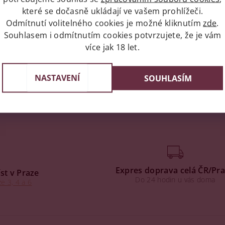
které se dočasně ukládají ve vašem prohlížeči.
Odmítnutí volitelného cookies je možné kliknutím
zde
.
Souhlasem i odmítnutím cookies potvrzujete, že je vám
více jak 18 let.
NASTAVENÍ
SOUHLASÍM
Expres doprava celá ČR/Pr
st v Praze
Do 24 hodin u vás doma
e 3, 4 a 6