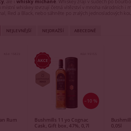
ky
, ale i
whisky míchané
. Whiskey zrají v sudech po bourb
u místní whiskey stvrzují četná vítězství v mnoha národních i 
inal, Red a Black, nebo sáhněte po zralých jednosladových kou
NEJLEVNĚJŠÍ
NEJDRAŽŠÍ
ABECEDNĚ
Kód:
15823
Kód:
95155
–10 %
ean Rum
Bushmills 11 yo Cognac
Bushmill
Cask, Gift box, 47%, 0,7l
0,05l