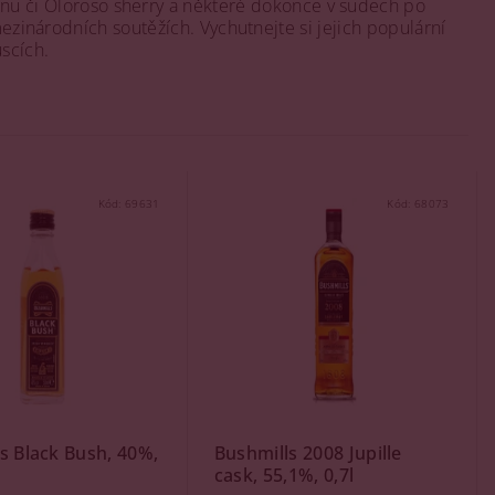
onu či Oloroso sherry a některé dokonce v sudech po
mezinárodních soutěžích. Vychutnejte si jejich populární
scích.
Kód:
69631
Kód:
68073
s Black Bush, 40%,
Bushmills 2008 Jupille
cask, 55,1%, 0,7l