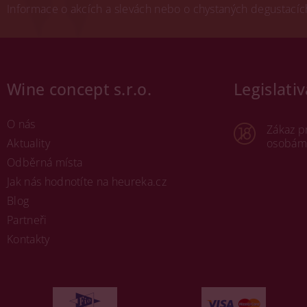
Informace o akcích a slevách nebo o chystaných degustacích.
Wine concept s.r.o.
Legislativ
O nás
Zákaz p
Aktuality
osobám 
Odběrná místa
Jak nás hodnotíte na heureka.cz
Blog
Partneři
Kontakty