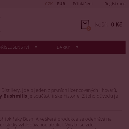
CZK
EUR
Přihlášení
Registrace
Košík:
0 Kč
0
PŘÍSLUŠENSTVÍ
DÁRKY
 Distillery. Jde o jeden z prvních licencovaných lihovarů,
y Bushmills
je součástí irské historie. Z toho důvodu je
přítok řeky Bush. A veškerá produkce se odehrává na
uristicky vyhledávanou atrakcí. Vyrábí se zde