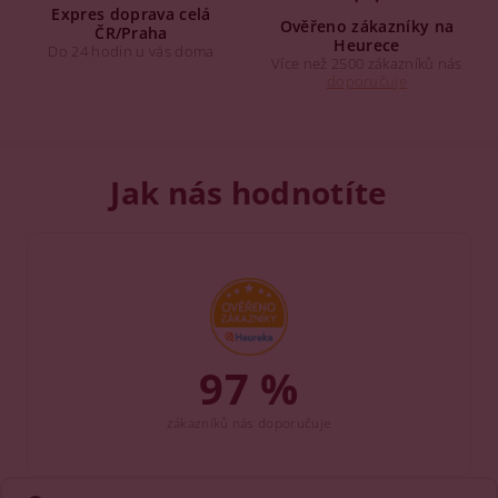
Expres doprava celá
Ověřeno zákazníky na
ČR/Praha
Heurece
Do 24 hodin u vás doma
Více než 2500 zákazníků nás
doporučuje
Jak nás hodnotíte
97 %
zákazníků nás doporučuje