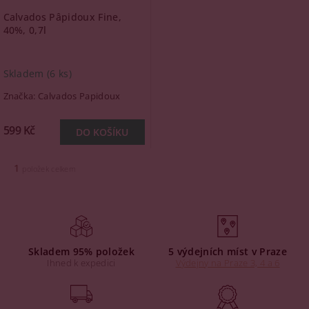
Calvados Pâpidoux Fine,
40%, 0,7l
Skladem
(6 ks)
Značka:
Calvados Papidoux
599 Kč
1
položek celkem
Skladem 95% položek
5 výdejních míst v Praze
Ihned k expedici
Výdejny na Praze 3, 4 a 6