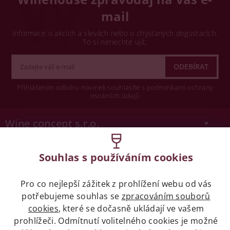
mail
Informace o akcích a slevách nebo o chystaných degustacích.
To si nenechte ujít.
Přihlášením odběru novinek souhlasíte s podmínkami ochrany
osobních údajů
Wine concept s.r.o.
Legislativa
Souhlas s používáním cookies
Zákaz prodeje alkoholických nápojů osobám
Pro co nejlepší zážitek z prohlížení webu od vás
mladších 18 let.
potřebujeme souhlas se
zpracováním souborů
cookies
, které se dočasně ukládají ve vašem
Naše služby
prohlížeči. Odmítnutí volitelného cookies je možné